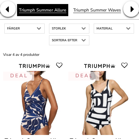
 Shape
Triumph Summer Allure
Triumph Summer Waves
Trium
FÄRGER
STORLEK
MATERIAL
SORTERA EFTER
Visar 4 av 4 produkter
D E A L
D E A L