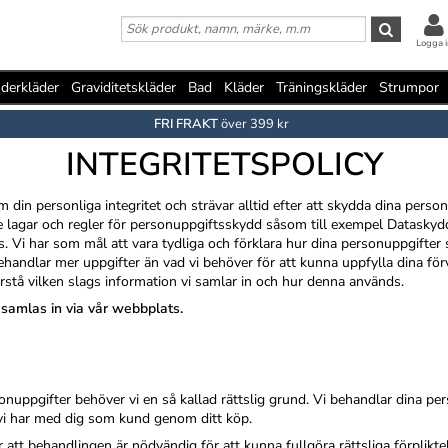
Logga i
derkläder
Graviditetskläder
Bad
Kläder
Träningskläder
Strumpor
FRI FRAKT
över 399 kr
INTEGRITETSPOLICY
in personliga integritet och strävar alltid efter att skydda dina person
ande lagar och regler för personuppgiftsskydd såsom till exempel Datask
. Vi har som mål att vara tydliga och förklara hur dina personuppgifter
behandlar mer uppgifter än vad vi behöver för att kunna uppfylla dina fö
förstå vilken slags information vi samlar in och hur denna används.
 samlas in via vår webbplats.
sonuppgifter behöver vi en så kallad rättslig grund. Vi behandlar dina pe
 vi har med dig som kund genom ditt köp.
att behandlingen är nödvändig för att kunna fullgöra rättsliga förplikte