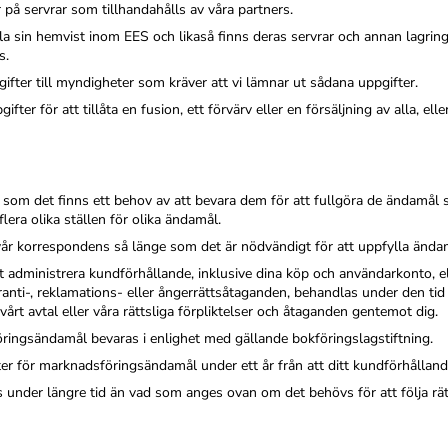
r på servrar som tillhandahålls av våra partners.
lla sin hemvist inom EES och likaså finns deras servrar och annan lagri
s.
fter till myndigheter som kräver att vi lämnar ut sådana uppgifter.
r för att tillåta en fusion, ett förvärv eller en försäljning av alla, eller
 som det finns ett behov av att bevara dem för att fullgöra de ändamål
era olika ställen för olika ändamål.
vår korrespondens så länge som det är nödvändigt för att uppfylla änd
 administrera kundförhållande, inklusive dina köp och användarkonto, elle
aranti-, reklamations- eller ångerrättsåtaganden, behandlas under den tid
årt avtal eller våra rättsliga förpliktelser och åtaganden gentemot dig.
ringsändamål bevaras i enlighet med gällande bokföringslagstiftning.
r för marknadsföringsändamål under ett år från att ditt kundförhållan
under längre tid än vad som anges ovan om det behövs för att följa rätt