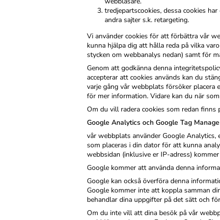
webbläsare.
tredjepartscookies, dessa cookies har 
andra sajter s.k. retargeting.
Vi använder cookies för att förbättra vår 
kunna hjälpa dig att hålla reda på vilka var
stycken om webbanalys nedan) samt för ma
Genom att godkänna denna integritetspolicy
accepterar att cookies används kan du stäng
varje gång vår webbplats försöker placera 
för mer information. Vidare kan du när som 
Om du vill radera cookies som redan finns p
Google Analytics och Google Tag Manage
vår webbplats använder Google Analytics, e
som placeras i din dator för att kunna an
webbsidan (inklusive er IP-adress) kommer a
Google kommer att använda denna informatio
Google kan också överföra denna information 
Google kommer inte att koppla samman din 
behandlar dina uppgifter på det sätt och fö
Om du inte vill att dina besök på vår webbpla