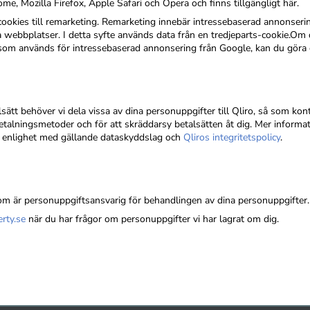
e, Mozilla Firefox, Apple Safari och Opera och finns tillgängligt här.
okies till remarketing. Remarketing innebär intressebaserad annonsering
webbplatser. I detta syfte används data från en tredjeparts-cookie.Om d
s som används för intressebaserad annonsering från Google, kan du göra
lsätt behöver vi dela vissa av dina personuppgifter till Qliro, så som kon
alningsmetoder och för att skräddarsy betalsätten åt dig. Mer informat
i enlighet med gällande dataskyddslag och
Qliros integritetspolicy
.
om är personuppgiftsansvarig för behandlingen av dina personuppgifter.
rty.se
när du har frågor om personuppgifter vi har lagrat om dig.