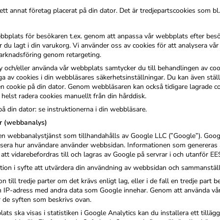
ett annat företag placerat på din dator. Det är tredjepartscookies som bl.
webbplats för besökaren t.ex. genom att anpassa vår webbplats efter bes
or du lagt i din varukorg. Vi använder oss av cookies för att analysera 
rknadsföring genom retargeting.
 och/eller använda vår webbplats samtycker du till behandlingen av coo
a av cookies i din webbläsares säkerhetsinställningar. Du kan även ställ
en cookie på din dator. Genom webbläsaren kan också tidigare lagrade co
helst radera cookies manuellt från din hårddisk.
å din dator: se instruktionerna i din webbläsare.
r (webbanalys)
n webbanalystjänst som tillhandahålls av Google LLC (”Google”). Google
alysera hur användare använder webbsidan. Informationen som genereras
tt vidarebefordras till och lagras av Google på servrar i och utanför EE
n i syfte att utvärdera din användning av webbsidan och sammanställa 
till tredje parter om det krävs enligt lag, eller i de fall en tredje part
IP-adress med andra data som Google innehar. Genom att använda vår 
r de syften som beskrivs ovan.
ts ska visas i statistiken i Google Analytics kan du installera ett tillägg