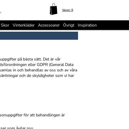
Varor:
0
n
Skor
Vinterkläder
Accessoarer
Övrigt
Inspiration
uppgifter på bästa sätt. Det är vår
yddsförordningen eller GDPR (General Data
 samlas in och behandlas av oss och av våra
rväntningar och de skyldigheter som vi har
rsonuppgifter för att behandlingen är
lser som åvilar oss.