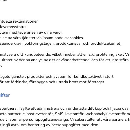
ntuella reklamationer
leveransstatus
oblem med leveransen av dina varor
lse av våra tjänster via insamlande av cookies
. avseende krav i bokföringslagen, produktansvar och produktsäkerhet)
alysera ditt kundbeteende, vilket innebär att en s.k. profilering sker. 
ultatet av denna analys av ditt användarbeteende, och för att inte störa
ov
tagets tjänster, produkter och system för kundkollektivet i stort
för att förhindra, förebygga och utreda brott mot företaget
ifter
spartners, i syfte att administrera och underlätta ditt köp och hjälpa o
betalpartner, e-postleverantör, SMS-leverantör, webbanalysleverantör oc
de vi som är personuppgiftsansvariga. Vi säkerställer att våra partners 
att ingå avtal om hantering av personuppgifter med dem.