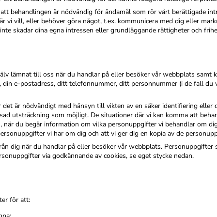
 att behandlingen är nödvändig för ändamål som rör vårt berättigade int
r vi vill, eller behöver göra något, t.ex. kommunicera med dig eller mar
t inte skadar dina egna intressen eller grundläggande rättigheter och frihe
älv lämnat till oss när du handlar på eller besöker vår webbplats samt
, din e-postadress, ditt telefonnummer, ditt personnummer (i de fall du v
et är nödvändigt med hänsyn till vikten av en säker identifiering eller 
ad utsträckning som möjligt. De situationer där vi kan komma att behan
n, när du begär information om vilka personuppgifter vi behandlar om dig,
personuppgifter vi har om dig och att vi ger dig en kopia av de personupp
från dig när du handlar på eller besöker vår webbplats. Personuppgifter
ersonuppgifter via godkännande av cookies, se eget stycke nedan.
r för att:
nna: