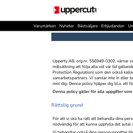
Varumärken
Nyheter
Bästsäljare
Erbjudanden
Un
Upperty AB, org.nr. 556949-0302, värnar om d
målsättning att följa alla vid var tid gäll
Protection Regulation) som den också kallas
samarbetspartners. Vi samlar inte in eller 
mot dig. Denna policy hjälper dig bl.a. att 
Denna policy gäller för alla uppgifter som
Rättslig grund
För att vi ska ha rätt att behandla dina per
nödvändig för att kunna uppfylla det avtal
Vi behandlar också dina personuppgifter för 