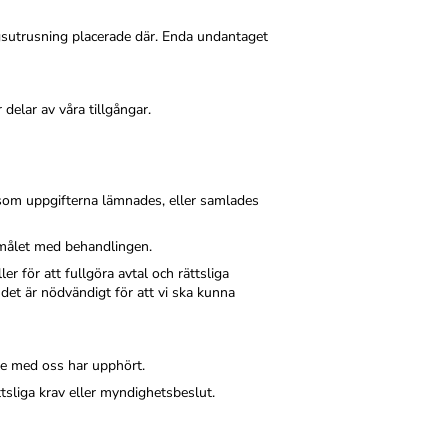
ngsutrusning placerade där. Enda undantaget
 delar av våra tillgångar.
 som uppgifterna lämnades, eller samlades
amålet med behandlingen.
r för att fullgöra avtal och rättsliga
 det är nödvändigt för att vi ska kunna
de med oss har upphört.
sliga krav eller myndighetsbeslut.