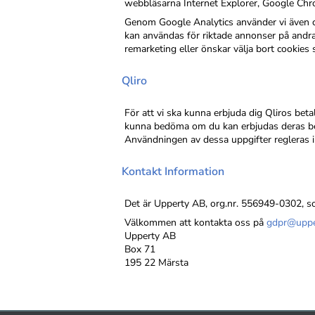
webbläsarna Internet Explorer, Google Chrom
Genom Google Analytics använder vi även co
kan användas för riktade annonser på andra 
remarketing eller önskar välja bort cookie
Qliro
För att vi ska kunna erbjuda dig Qliros beta
kunna bedöma om du kan erbjudas deras bet
Användningen av dessa uppgifter regleras 
Kontakt Information
Det är Upperty AB, org.nr. 556949-0302, s
Välkommen att kontakta oss på
gdpr@uppe
Upperty AB
Box 71
195 22 Märsta