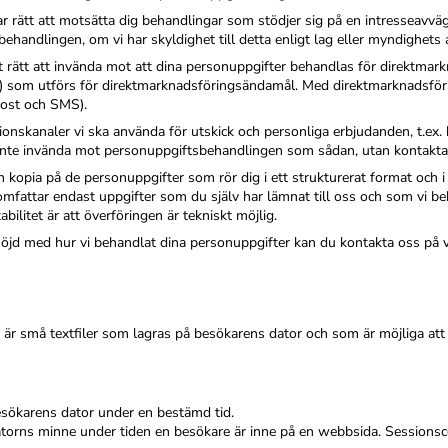
r rätt att motsätta dig behandlingar som stödjer sig på en intresseavväg
behandlingen, om vi har skyldighet till detta enligt lag eller myndighets 
rätt att invända mot att dina personuppgifter behandlas för direktmarkn
g) som utförs för direktmarknadsföringsändamål. Med direktmarknadsfö
-post och SMS).
onskanaler vi ska använda för utskick och personliga erbjudanden, t.ex. k
 inte invända mot personuppgiftsbehandlingen som sådan, utan kontakta
 en kopia på de personuppgifter som rör dig i ett strukturerat format och i v
fattar endast uppgifter som du själv har lämnat till oss och som vi beh
ilitet är att överföringen är tekniskt möjlig.
öjd med hur vi behandlat dina personuppgifter kan du kontakta oss på 
är små textfiler som lagras på besökarens dator och som är möjliga att 
esökarens dator under en bestämd tid.
i datorns minne under tiden en besökare är inne på en webbsida. Sessionsc