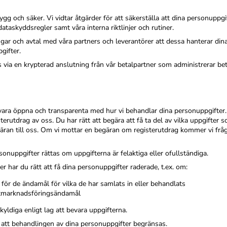
g och säker. Vi vidtar åtgärder för att säkerställa att dina personuppgi
taskyddsregler samt våra interna riktlinjer och rutiner.
gar och avtal med våra partners och leverantörer att dessa hanterar dina
gifter.
 via en krypterad anslutning från vår betalpartner som administrerar be
 vill vara öppna och transparenta med hur vi behandlar dina personuppgift
sterutdrag av oss. Du har rätt att begära att få ta del av vilka uppgifter
äran till oss. Om vi mottar en begäran om registerutdrag kommer vi fråga o
rsonuppgifter rättas om uppgifterna är felaktiga eller ofullständiga.
er har du rätt att få dina personuppgifter raderade, t.ex. om:
 för de ändamål för vilka de har samlats in eller behandlats
marknadsföringsändamål
kyldiga enligt lag att bevara uppgifterna.
ra att behandlingen av dina personuppgifter begränsas.