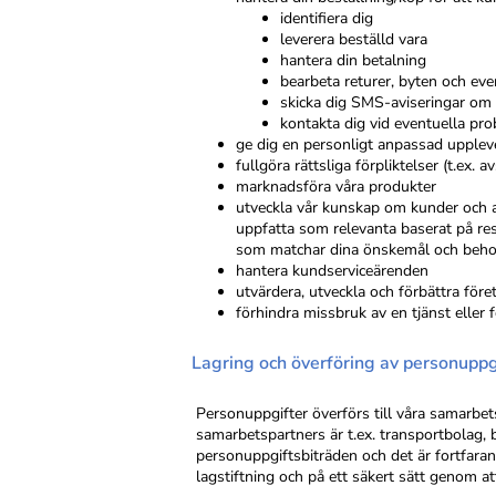
identifiera dig
leverera beställd vara
hantera din betalning
bearbeta returer, byten och eve
skicka dig SMS-aviseringar om 
kontakta dig vid eventuella pr
ge dig en personligt anpassad uppleve
fullgöra rättsliga förpliktelser (t.ex
marknadsföra våra produkter
utveckla vår kunskap om kunder och an
uppfatta som relevanta baserat på res
som matchar dina önskemål och beh
hantera kundserviceärenden
utvärdera, utveckla och förbättra före
förhindra missbruk av en tjänst eller 
Lagring och överföring av personuppg
Personuppgifter överförs till våra samarbet
samarbetspartners är t.ex. transportbolag, 
personuppgiftsbiträden och det är fortfaran
lagstiftning och på ett säkert sätt genom 