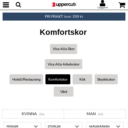
Logga in
FRI FRAKT
över 399 kr
Komfortskor
Visa Alla Skor
Visa Alla Arbetsskor
Hotell/restaurang
Komfortskor
Kök
Skyddsskor
Vård
KVINNA
MAN
(54)
(45)
FÄRGER
STORLEK
VARUMÄRKEN