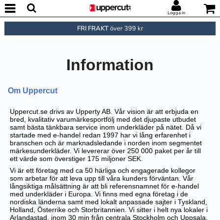
Logga in
FRI FRAKT
över 399 kr
Information
Om Uppercut
Uppercut.se drivs av Upperty AB. Vår vision är att erbjuda en
bred, kvalitativ varumärkesportfölj med det djupaste utbudet
samt bästa tänkbara service inom underkläder på nätet. Då vi
startade med e-handel redan 1997 har vi lång erfarenhet i
branschen och är marknadsledande i norden inom segmentet
märkesunderkläder. Vi levererar över 250 000 paket per år till
ett värde som överstiger 175 miljoner SEK.
Vi är ett företag med ca 50 härliga och engagerade kollegor
som arbetar för att leva upp till våra kunders förväntan. Vår
långsiktiga målsättning är att bli referensnamnet för e-handel
med underkläder i Europa. Vi finns med egna företag i de
nordiska länderna samt med lokalt anpassade sajter i Tyskland,
Holland, Österrike och Storbritannien. Vi sitter i helt nya lokaler i
Arlandastad, inom 30 min från centrala Stockholm och Uppsala,