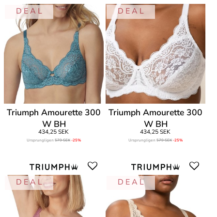
D E A L
D E A L
Triumph Amourette 300
Triumph Amourette 300
W BH
W BH
434,25 SEK
434,25 SEK
Ursprungligen
579 SEK
-25%
Ursprungligen
579 SEK
-25%
D E A L
D E A L