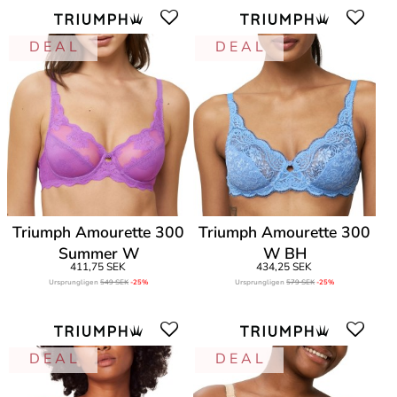
D E A L
D E A L
Triumph Amourette 300
Triumph Amourette 300
Summer W
W BH
411,75 SEK
434,25 SEK
Ursprungligen
549 SEK
-25%
Ursprungligen
579 SEK
-25%
D E A L
D E A L