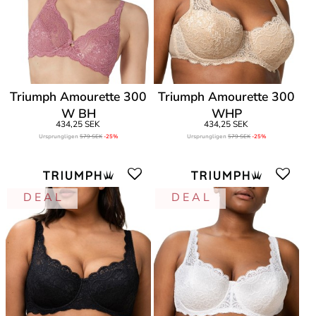
Triumph Amourette 300
Triumph Amourette 300
W BH
WHP
434,25 SEK
434,25 SEK
Ursprungligen
579 SEK
-25%
Ursprungligen
579 SEK
-25%
D E A L
D E A L