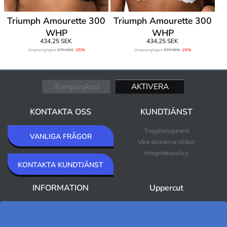
Triumph Amourette 300
Triumph Amourette 300
WHP
WHP
434,25 SEK
434,25 SEK
Ursprungligen
579 SEK
-25%
Ursprungligen
579 SEK
-25%
KONTAKTA OSS
KUNDTJÄNST
Trygghetsgaranti
VANLIGA FRÅGOR
Våra allmänna villkor
Integritetspolicy
KONTAKTA KUNDTJÄNST
INFORMATION
Uppercut
Om Uppercut
Nyheter
Nyhetsbrev
Bästsäljare