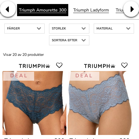
lorale
Triumph Amourette 300
Triumph Ladyform
Triumph Peo
FÄRGER
STORLEK
MATERIAL
SORTERA EFTER
Visar 20 av 20 produkter
D E A L
D E A L