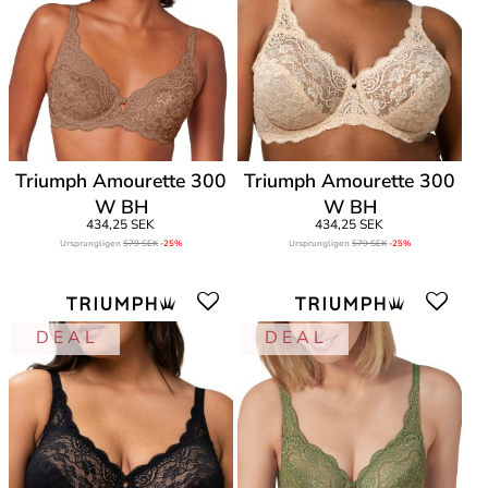
Triumph Amourette 300
Triumph Amourette 300
W BH
W BH
434,25 SEK
434,25 SEK
Ursprungligen
579 SEK
-25%
Ursprungligen
579 SEK
-25%
D E A L
D E A L