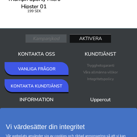
Hipster 01
199 SEK
KONTAKTA OSS
KUNDTJÄNST
Trygghetsgaranti
VANLIGA FRÅGOR
Våra allmänna villkor
Integritetspolicy
KONTAKTA KUNDTJÄNST
INFORMATION
Uppercut
Om Uppercut
Nyheter
Nyhetsbrev
Bästsäljare
Premium Outlet
Vi värdesätter din integritet
Varumärken
Vår webplats använder sig av cookies och riktad annonsering så att vi kan