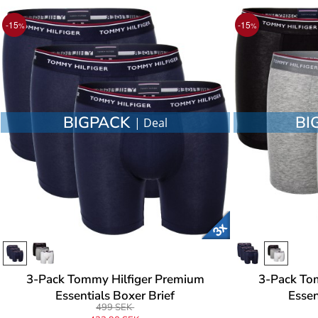
-15
-15
%
%
BIGPACK
BI
| Deal
3-Pack Tommy Hilfiger Premium
3-Pack To
Essentials Boxer Brief
Essen
499 SEK