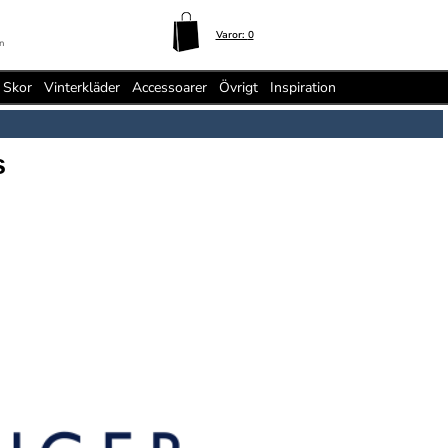
Varor:
0
n
Skor
Vinterkläder
Accessoarer
Övrigt
Inspiration
s