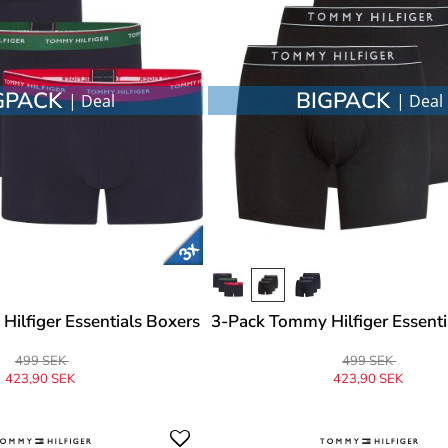
GPACK
BIGPACK
| Deal
| Deal
ilfiger Essentials Boxers
3-Pack Tommy Hilfiger Essenti
499 SEK
499 SEK
423,90 SEK
423,90 SEK