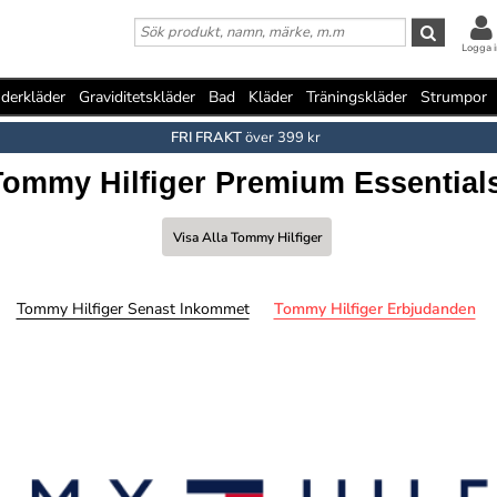
Logga i
derkläder
Graviditetskläder
Bad
Kläder
Träningskläder
Strumpor
FRI FRAKT
över 399 kr
Tommy Hilfiger Premium Essential
Visa Alla Tommy Hilfiger
Tommy Hilfiger Senast Inkommet
Tommy Hilfiger Erbjudanden