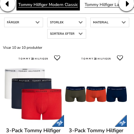
g Core
Tommy Hilfiger Modern Classic
Tommy Hilfiger Lace
To
FÄRGER
STORLEK
MATERIAL
SORTERA EFTER
Visar 10 av 10 produkter
3-Pack Tommy Hilfiger
3-Pack Tommy Hilfiger