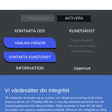
KONTAKTA OSS
KUNDTJÄNST
Trygghetsgaranti
VANLIGA FRÅGOR
Våra allmänna villkor
Integritetspolicy
KONTAKTA KUNDTJÄNST
INFORMATION
Uppercut
Om Uppercut
Nyheter
Nyhetsbrev
Bästsäljare
Premium Outlet
Vi värdesätter din integritet
Varumärken
Vår webplats använder sig av cookies och riktad annonsering så att vi kan
Black Friday
anpassa det du ser. På detta sätt kan vi visa dig relevanta annonser och din
Hantera cookies
internetupplevelse blir därmed bättre. Detta använder vi även till att mäta
resultaten och anpassa webbplatsinnehållet. Eftersom din integritet är viktig