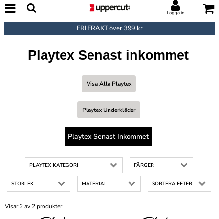
Logga in
FRI FRAKT
över 399 kr
Playtex Senast inkommet
Visa Alla Playtex
Playtex Underkläder
Playtex Senast Inkommet
PLAYTEX KATEGORI
FÄRGER
STORLEK
MATERIAL
SORTERA EFTER
Visar 2 av 2 produkter