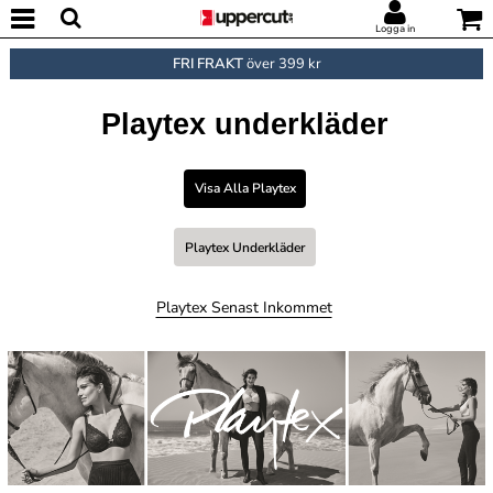
Logga in
FRI FRAKT
över 399 kr
Playtex underkläder
Visa Alla Playtex
Playtex Underkläder
Playtex Senast Inkommet