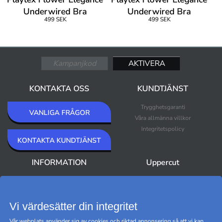
Underwired Bra
Underwired Bra
499 SEK
499 SEK
KONTAKTA OSS
KUNDTJÄNST
Trygghetsgaranti
VANLIGA FRÅGOR
Våra allmänna villkor
Integritetspolicy
KONTAKTA KUNDTJÄNST
INFORMATION
Uppercut
Om Uppercut
Nyheter
Nyhetsbrev
Bästsäljare
Premium Outlet
Vi värdesätter din integritet
Varumärken
Vår webplats använder sig av cookies och riktad annonsering så att vi kan