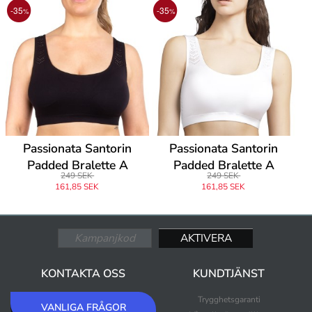
-35
-35
%
%
Passionata Santorin
Passionata Santorin
Padded Bralette A
Padded Bralette A
249 SEK
249 SEK
161,85 SEK
161,85 SEK
KONTAKTA OSS
KUNDTJÄNST
Trygghetsgaranti
VANLIGA FRÅGOR