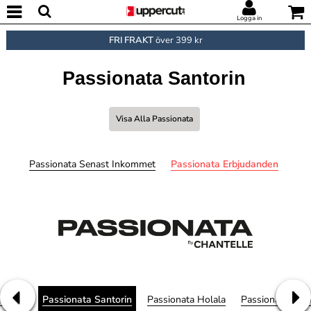
Logga in
FRI FRAKT
över 399 kr
Passionata Santorin
Visa Alla Passionata
Passionata Senast Inkommet
Passionata Erbjudanden
eorgia
Passionata Santorin
Passionata Holala
Passionata Bro