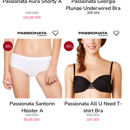
Passionata Aura Shorty A
Passionata Georgia
Plunge Underwired Bra
249 SEK
389 SEK
161,85 SEK
-35
-50
%
%
Passionata Santorin
Passionata All U Need T-
Hipster A
shirt Bra
149 SEK
390 SEK
96,85 SEK
195 SEK