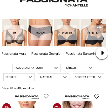
Passionata Aura
Passionata Georgia
Passionata Santorin
Pass
PASSIONATA KATEGORI
FÄRGER
STORLEK
MATERIAL
SORTERA EFTER
Visar 48 av 48 produkter
-75
-75
%
%