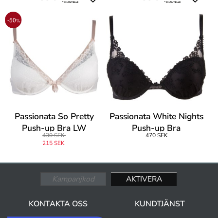
-50
%
Passionata So Pretty
Passionata White Nights
Push-up Bra LW
Push-up Bra
430 SEK
470 SEK
215 SEK
KONTAKTA OSS
KUNDTJÄNST