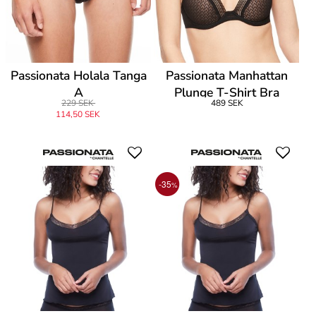
Passionata Holala Tanga
Passionata Manhattan
A
Plunge T-Shirt Bra
229 SEK
489 SEK
114,50 SEK
-35
%