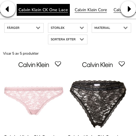
CK One
Calvin Klein CK One Lace
Calvin Klein Core
Calvin Klei
FÄRGER
STORLEK
MATERIAL
SORTERA EFTER
Visar 5 av 5 produkter