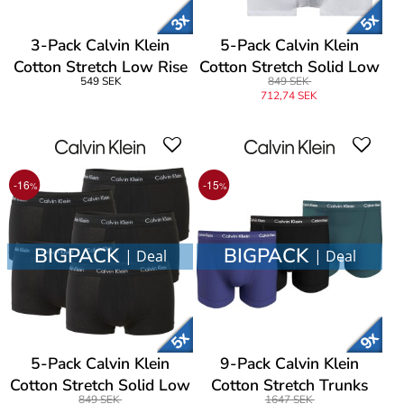
3-Pack Calvin Klein
5-Pack Calvin Klein
Cotton Stretch Low Rise
Cotton Stretch Solid Low
549 SEK
849 SEK
Trunks
Rise Trunks
712,74 SEK
-16
-15
%
%
BIGPACK
BIGPACK
| Deal
| Deal
5-Pack Calvin Klein
9-Pack Calvin Klein
Cotton Stretch Solid Low
Cotton Stretch Trunks
849 SEK
1647 SEK