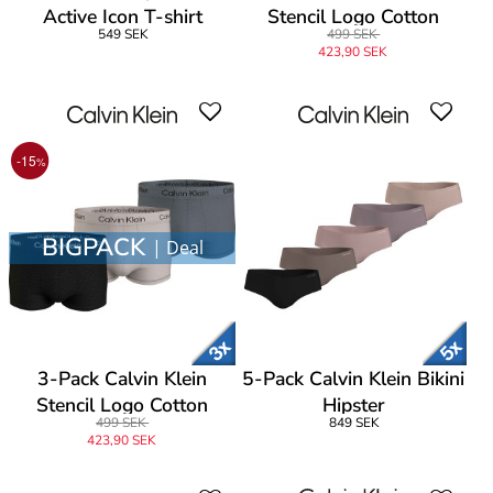
Active Icon T-shirt
Stencil Logo Cotton
549 SEK
499 SEK
Stretch Trunk
423,90 SEK
-15
%
BIGPACK
| Deal
3-Pack Calvin Klein
5-Pack Calvin Klein Bikini
Stencil Logo Cotton
Hipster
499 SEK
849 SEK
Stretch Trunk
423,90 SEK