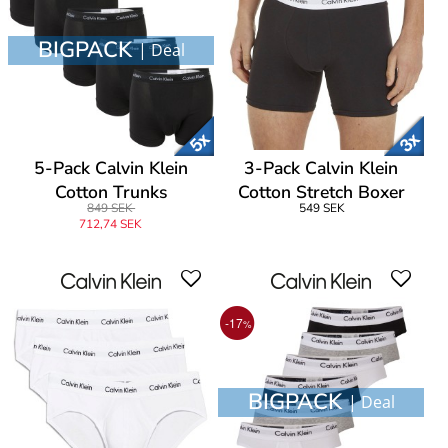
BIGPACK
| Deal
5-Pack Calvin Klein
3-Pack Calvin Klein
Cotton Trunks
Cotton Stretch Boxer
849 SEK
549 SEK
Brief
712,74 SEK
-17
%
BIGPACK
| Deal