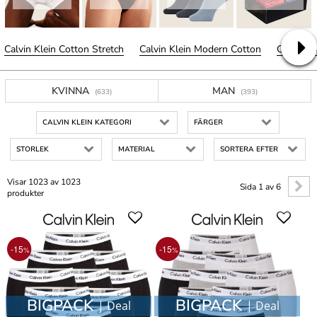
Calvin Klein Cotton Stretch
Calvin Klein Modern Cotton
Calvin Kl
KVINNA
MAN
(633)
(393)
CALVIN KLEIN KATEGORI
FÄRGER
STORLEK
MATERIAL
SORTERA EFTER
Visar 1023 av 1023
Sida 1 av 6
produkter
-15
-15
%
%
BIGPACK
BIGPACK
| Deal
| Deal