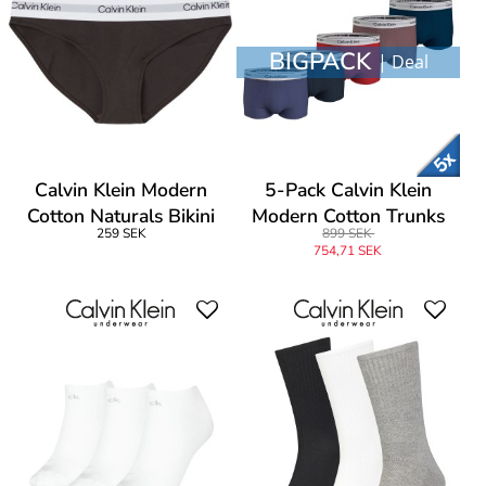
BIGPACK
| Deal
Calvin Klein Modern
5-Pack Calvin Klein
Cotton Naturals Bikini
Modern Cotton Trunks
259 SEK
899 SEK
Brief
754,71 SEK