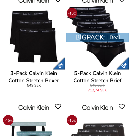
-16
%
BIGPACK
| Deal
3-Pack Calvin Klein
5-Pack Calvin Klein
Cotton Stretch Boxer
Cotton Stretch Brief
549 SEK
849 SEK
Brief
712,74 SEK
-15
-15
%
%