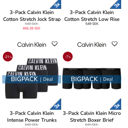
3-Pack Calvin Klein
3-Pack Calvin Klein
Cotton Stretch Jock Strap
Cotton Stretch Low Rise
549 SEK
549 SEK
Trunks
466,38 SEK
-21
-7
%
%
BIGPACK
BIGPACK
| Deal
| Deal
3-Pack Calvin Klein
3-Pack Calvin Klein Micro
Intense Power Trunks
Stretch Boxer Brief
649 SEK
549 SEK