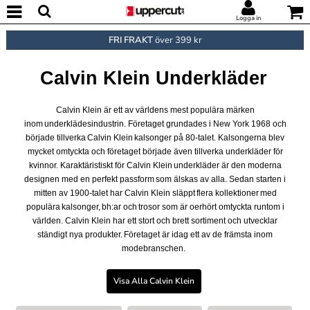
Logga in
FRI FRAKT
över 399 kr
Calvin Klein Underkläder
Calvin Klein är ett av världens mest populära märken
inom underklädesindustrin. Företaget grundades i New York 1968 och
började tillverka Calvin Klein kalsonger på 80-talet. Kalsongerna blev
mycket omtyckta och företaget började även tillverka underkläder för
kvinnor. Karaktäristiskt för Calvin Klein underkläder är den moderna
designen med en perfekt passform som älskas av alla. Sedan starten i
mitten av 1900-talet har Calvin Klein släppt flera kollektioner med
populära kalsonger, bh:ar och trosor som är oerhört omtyckta runtom i
världen. Calvin Klein har ett stort och brett sortiment och utvecklar
ständigt nya produkter. Företaget är idag ett av de främsta inom
modebranschen.
Visa Alla Calvin Klein