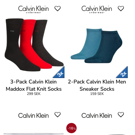
3-Pack Calvin Klein
2-Pack Calvin Klein Men
Maddox Flat Knit Socks
Sneaker Socks
299 SEK
159 SEK
Gift Box
-16
%