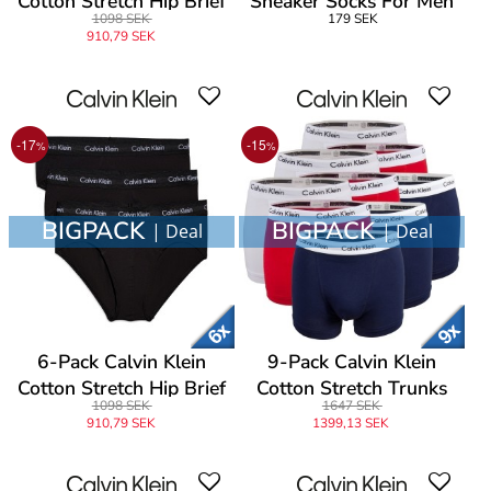
Cotton Stretch Hip Brief
Sneaker Socks For Men
1098 SEK
179 SEK
910,79 SEK
-17
-15
%
%
BIGPACK
BIGPACK
| Deal
| Deal
6-Pack Calvin Klein
9-Pack Calvin Klein
Cotton Stretch Hip Brief
Cotton Stretch Trunks
1098 SEK
1647 SEK
910,79 SEK
1399,13 SEK