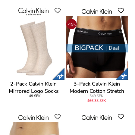
-15
%
BIGPACK
| Deal
2-Pack Calvin Klein
3-Pack Calvin Klein
Mirrored Logo Socks
Modern Cotton Stretch
149 SEK
549 SEK
Trunk
466,38 SEK