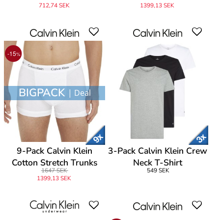
Rise Trunks
712,74 SEK
1399,13 SEK
-15
%
BIGPACK
| Deal
9-Pack Calvin Klein
3-Pack Calvin Klein Crew
Cotton Stretch Trunks
Neck T-Shirt
1647 SEK
549 SEK
1399,13 SEK