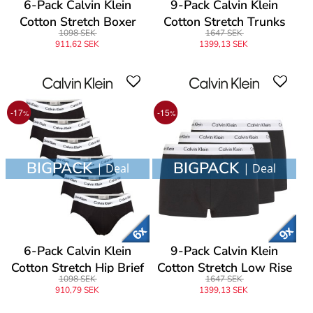
6-Pack Calvin Klein
9-Pack Calvin Klein
Cotton Stretch Boxer
Cotton Stretch Trunks
1098 SEK
1647 SEK
Brief
911,62 SEK
1399,13 SEK
-17
-15
%
%
BIGPACK
BIGPACK
| Deal
| Deal
6-Pack Calvin Klein
9-Pack Calvin Klein
Cotton Stretch Hip Brief
Cotton Stretch Low Rise
1098 SEK
1647 SEK
Trunks
910,79 SEK
1399,13 SEK