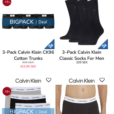
-15
%
BIGPACK
| Deal
3-Pack Calvin Klein CK96
3-Pack Calvin Klein
Cotton Trunks
Classic Socks For Men
499 SEK
209 SEK
423,90 SEK
-16
%
BIGPACK
| Deal