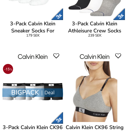
3-Pack Calvin Klein
3-Pack Calvin Klein
Sneaker Socks For
Athleisure Crew Socks
179 SEK
239 SEK
Women
-15
%
BIGPACK
| Deal
3-Pack Calvin Klein CK96
Calvin Klein CK96 String