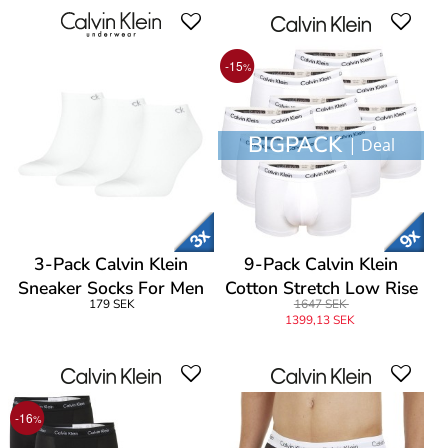
-15
%
BIGPACK
| Deal
3-Pack Calvin Klein
9-Pack Calvin Klein
Sneaker Socks For Men
Cotton Stretch Low Rise
179 SEK
1647 SEK
Trunks
1399,13 SEK
-16
%