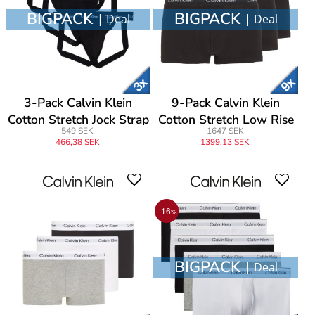
BIGPACK
BIGPACK
| Deal
| Deal
3-Pack Calvin Klein
9-Pack Calvin Klein
Cotton Stretch Jock Strap
Cotton Stretch Low Rise
549 SEK
1647 SEK
Trunks
466,38 SEK
1399,13 SEK
-16
%
BIGPACK
| Deal