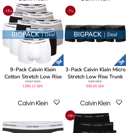
-15
-7
%
%
BIGPACK
BIGPACK
| Deal
| Deal
9-Pack Calvin Klein
3-Pack Calvin Klein Micro
Cotton Stretch Low Rise
Stretch Low Rise Trunk
1647 SEK
549 SEK
Trunks
1399,13 SEK
508,85 SEK
-16
%