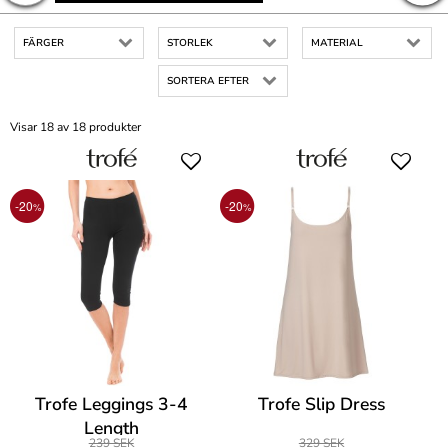
FÄRGER
STORLEK
MATERIAL
SORTERA EFTER
Visar 18 av 18 produkter
-20
-20
%
%
Trofe Leggings 3-4
Trofe Slip Dress
Length
239 SEK
329 SEK