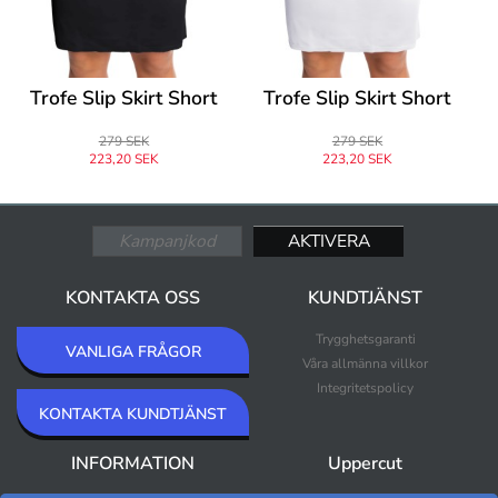
Trofe Slip Skirt Short
Trofe Slip Skirt Short
279 SEK
279 SEK
223,20 SEK
223,20 SEK
KONTAKTA OSS
KUNDTJÄNST
Trygghetsgaranti
VANLIGA FRÅGOR
Våra allmänna villkor
Integritetspolicy
KONTAKTA KUNDTJÄNST
INFORMATION
Uppercut