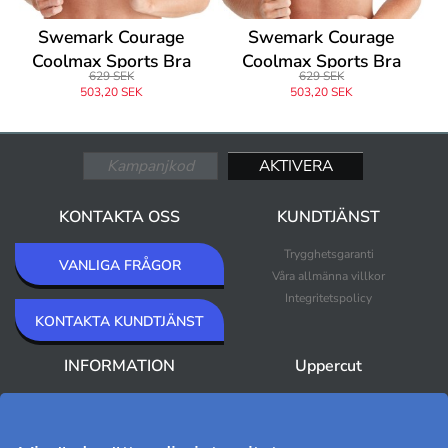
Swemark Courage
Swemark Courage
Coolmax Sports Bra
Coolmax Sports Bra
629 SEK
629 SEK
503,20 SEK
503,20 SEK
KONTAKTA OSS
KUNDTJÄNST
Trygghetsgaranti
VANLIGA FRÅGOR
Våra allmänna villkor
Integritetspolicy
KONTAKTA KUNDTJÄNST
INFORMATION
Uppercut
Om Uppercut
Nyheter
Nyhetsbrev
Bästsäljare
Premium Outlet