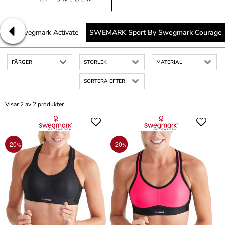
 By Swegmark Activate
SWEMARK Sport By Swegmark Courage
FÄRGER
STORLEK
MATERIAL
SORTERA EFTER
Visar 2 av 2 produkter
-20
-20
%
%