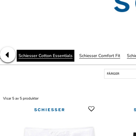
r Pure
Schiesser Cotton Essentials
Schiesser Comfort Fit
Schi
FÄRGER
Visar 5 av 5 produkter