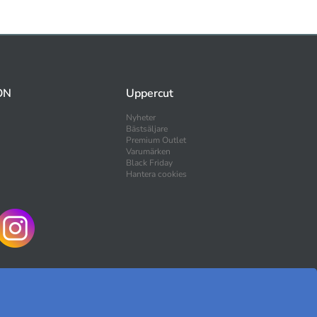
ON
Uppercut
Nyheter
Bästsäljare
Premium Outlet
Varumärken
Black Friday
Hantera cookies
HANDLA TRYGGT