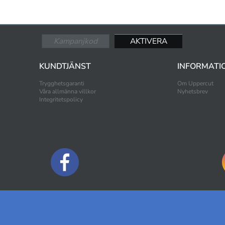
KUNDTJÄNST
INFORMATI
Trygghetsgaranti
Om Uppercut
Våra allmänna villkor
Nyhetsbrev
Integritetspolicy
BETALNINGSALTERNATIV