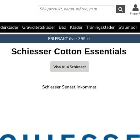
Logga i
derkläder
Graviditetskläder
Bad
Kläder
Träningskläder
Strumpor
FRI FRAKT
över 399 kr
Schiesser Cotton Essentials
Visa Alla Schiesser
Schiesser Senast Inkommet