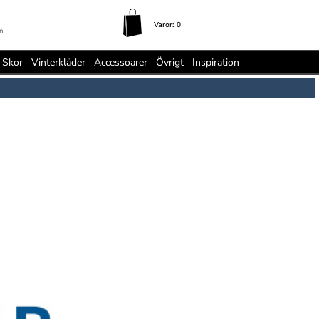
Varor:
0
n
Skor
Vinterkläder
Accessoarer
Övrigt
Inspiration