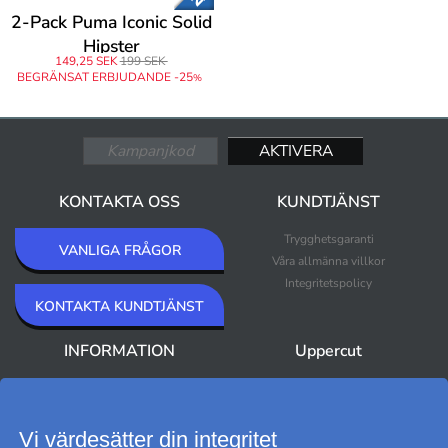
2-Pack Puma Iconic Solid
Hipster
149,25 SEK
199 SEK
BEGRÄNSAT ERBJUDANDE -25
%
KONTAKTA OSS
KUNDTJÄNST
Trygghetsgaranti
VANLIGA FRÅGOR
Våra allmänna villkor
Integritetspolicy
KONTAKTA KUNDTJÄNST
INFORMATION
Uppercut
Om Uppercut
Nyheter
Nyhetsbrev
Bästsäljare
Premium Outlet
Vi värdesätter din integritet