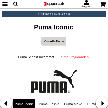
Logga in
FRI FRAKT
över 399 kr
Puma Iconic
Visa Alla Puma
Puma Senast Inkommet
Puma Erbjudanden
 Logo
Puma Iconic
Puma Classic
Puma Move
Puma Perfor