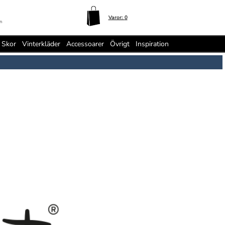
Varor:
0
n
Skor
Vinterkläder
Accessoarer
Övrigt
Inspiration