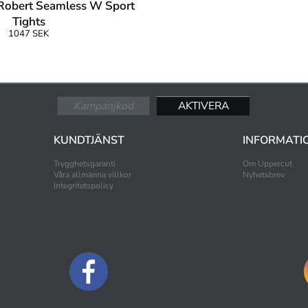
 Robert Seamless W Sport
Tights
1047 SEK
KUNDTJÄNST
INFORMATI
Trygghetsgaranti
Om Uppercut
Våra allmänna villkor
Nyhetsbrev
Integritetspolicy