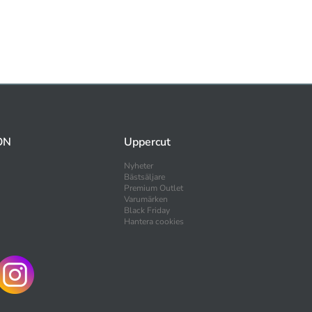
ON
Uppercut
Nyheter
Bästsäljare
Premium Outlet
Varumärken
Black Friday
Hantera cookies