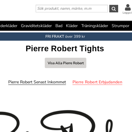
Logga i
derkläder
Graviditetskläder
Bad
Kläder
Träningskläder
Strumpor
FRI FRAKT
över 399 kr
Pierre Robert Tights
Visa Alla Pierre Robert
Pierre Robert Senast Inkommet
Pierre Robert Erbjudanden