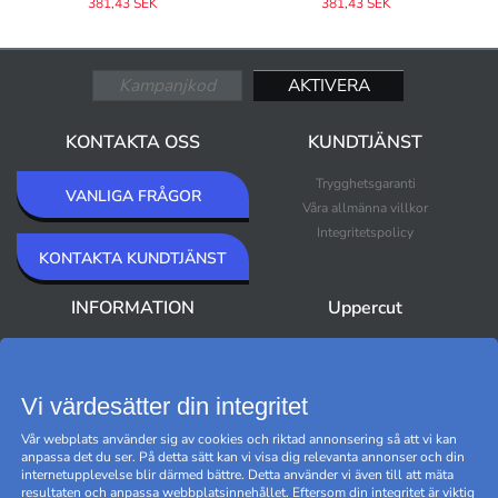
381,43 SEK
381,43 SEK
KONTAKTA OSS
KUNDTJÄNST
Trygghetsgaranti
VANLIGA FRÅGOR
Våra allmänna villkor
Integritetspolicy
KONTAKTA KUNDTJÄNST
INFORMATION
Uppercut
Om Uppercut
Nyheter
Nyhetsbrev
Bästsäljare
Premium Outlet
Vi värdesätter din integritet
Varumärken
Vår webplats använder sig av cookies och riktad annonsering så att vi kan
Black Friday
anpassa det du ser. På detta sätt kan vi visa dig relevanta annonser och din
Hantera cookies
internetupplevelse blir därmed bättre. Detta använder vi även till att mäta
resultaten och anpassa webbplatsinnehållet. Eftersom din integritet är viktig