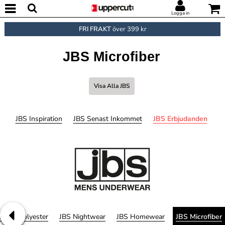
Logga in
FRI FRAKT
över 399 kr
JBS Microfiber
Visa Alla JBS
JBS Inspiration
JBS Senast Inkommet
JBS Erbjudanden
ycled Polyester
JBS Nightwear
JBS Homewear
JBS Microfiber