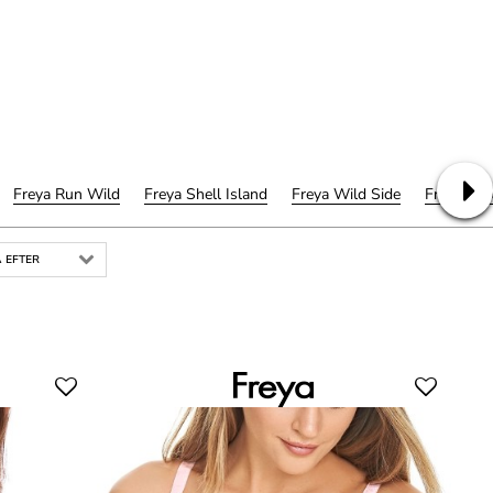
Freya Run Wild
Freya Shell Island
Freya Wild Side
Freya Sh
 EFTER