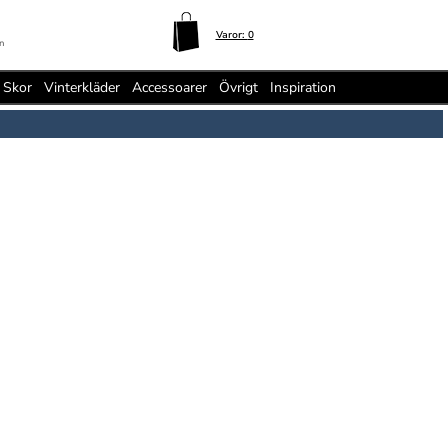
Varor:
0
n
Skor
Vinterkläder
Accessoarer
Övrigt
Inspiration