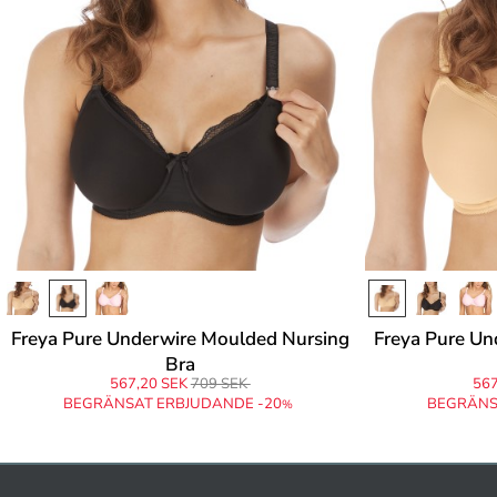
Freya Pure Underwire Moulded Nursing
Freya Pure Un
Bra
567,20 SEK
709 SEK
567
BEGRÄNSAT ERBJUDANDE -20
BEGRÄNS
%