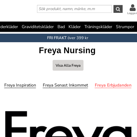
Logga i
derkläder
Graviditetskläder
Bad
Kläder
Träningskläder
Strumpor
FRI FRAKT
över 399 kr
Freya Nursing
Visa Alla Freya
Freya Inspiration
Freya Senast Inkommet
Freya Erbjudanden