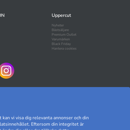
ON
Uppercut
Nyheter
Bästsäljare
Premium Outlet
Varumärken
Black Friday
Hantera cookies
HANDLA TRYGGT
t kan vi visa dig relevanta annonser och din
atsinnehållet. Eftersom din integritet är