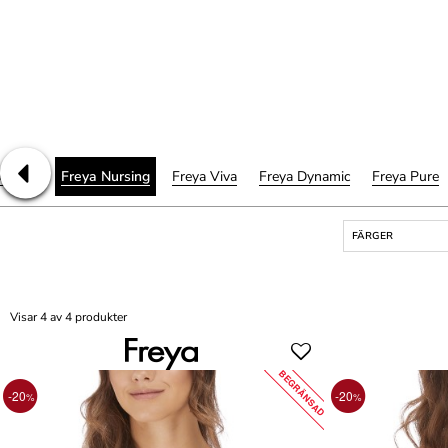
ouveau
Freya Nursing
Freya Viva
Freya Dynamic
Freya Pure
FÄRGER
Visar 4 av 4 produkter
BEGRÄNSAD
-20
-20
%
%