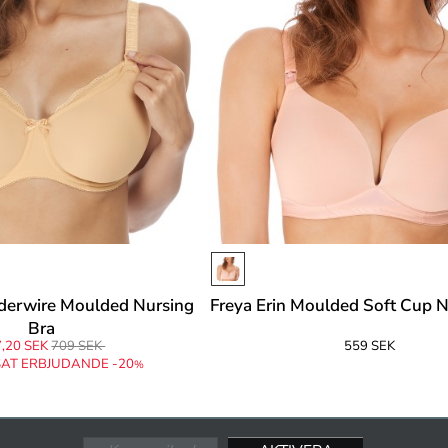
derwire Moulded Nursing
Freya Erin Moulded Soft Cup N
Bra
,20 SEK
709 SEK
559 SEK
AT ERBJUDANDE -20
%