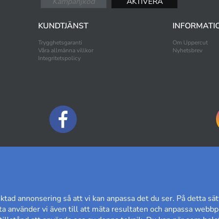
KUNDTJÄNST
INFORMATI
Trygghetsgaranti
Om Uppercut
Våra allmänna villkor
Nyhetsbrev
Integritetspolicy
BETALNINGSALTERNATIV
ktad annonsering så att vi kan anpassa det du ser. På detta sät
a använder vi även till att mäta resultaten och anpassa webbpl