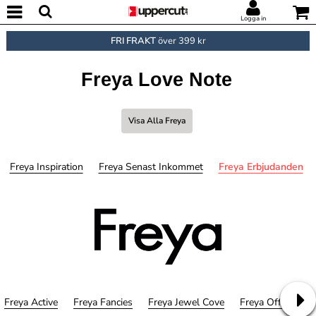
Logga in
FRI FRAKT
över 399 kr
Freya Love Note
Visa Alla Freya
Freya Inspiration
Freya Senast Inkommet
Freya Erbjudanden
Freya Active
Freya Fancies
Freya Jewel Cove
Freya Offbeat