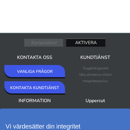
KONTAKTA OSS
KUNDTJÄNST
Trygghetsgaranti
VANLIGA FRÅGOR
Våra allmänna villkor
Integritetspolicy
KONTAKTA KUNDTJÄNST
INFORMATION
Uppercut
Om Uppercut
Nyheter
Nyhetsbrev
Bästsäljare
Premium Outlet
Vi värdesätter din integritet