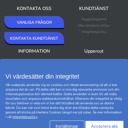
KONTAKTA OSS
KUNDTJÄNST
Trygghetsgaranti
VANLIGA FRÅGOR
Våra allmänna villkor
Integritetspolicy
KONTAKTA KUNDTJÄNST
INFORMATION
Uppercut
Om Uppercut
Nyheter
Nyhetsbrev
Bästsäljare
Premium Outlet
Vi värdesätter din integritet
Varumärken
Vår webplats använder sig av cookies och riktad annonsering så att vi kan
Black Friday
anpassa det du ser. På detta sätt kan vi visa dig relevanta annonser och din
Hantera cookies
internetupplevelse blir därmed bättre. Detta använder vi även till att mäta
resultaten och anpassa webbplatsinnehållet. Eftersom din integritet är viktig
för oss behöver vi veta om vi har ditt tillstånd att använda oss av denna
teknik. Du kan när som helst ändra dig eller dra tillbaka detta samtycke
genom att klicka på Hantera Cookies längst ner på sidan. Se mer information
i vår
Integritetspolicy
.
Inställningar
Acceptera alla