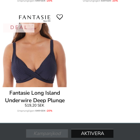
Ursprungligen
649 SEK
-20%
Ursprungligen
629 SEK
-20%
D E A L
Fantasie Long Island
Underwire Deep Plunge
519,20 SEK
Bikini
Ursprungligen
649 SEK
-20%