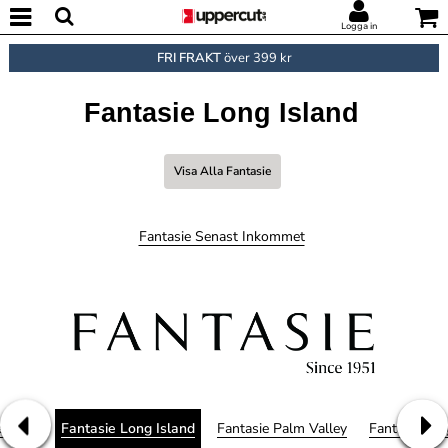
Logga in
FRI FRAKT
över 399 kr
Fantasie Long Island
Visa Alla Fantasie
Fantasie Senast Inkommet
e Kotu
Fantasie Long Island
Fantasie Palm Valley
Fantasie Pla