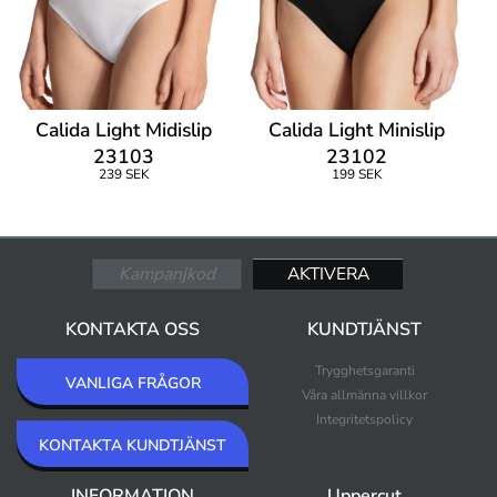
Calida Light Midislip
Calida Light Minislip
23103
23102
239 SEK
199 SEK
KONTAKTA OSS
KUNDTJÄNST
Trygghetsgaranti
VANLIGA FRÅGOR
Våra allmänna villkor
Integritetspolicy
KONTAKTA KUNDTJÄNST
INFORMATION
Uppercut