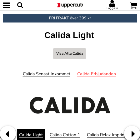
Logga in
FRI FRAKT
över 399 kr
Calida Light
Visa Alla Calida
Calida Senast Inkommet
Calida Erbjudanden
 Focus
Calida Light
Calida Cotton 1
Calida Relax Imprint
Cal