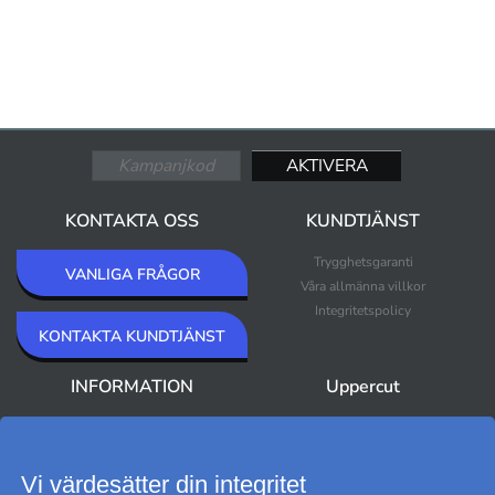
KONTAKTA OSS
KUNDTJÄNST
Trygghetsgaranti
VANLIGA FRÅGOR
Våra allmänna villkor
Integritetspolicy
KONTAKTA KUNDTJÄNST
INFORMATION
Uppercut
Om Uppercut
Nyheter
Nyhetsbrev
Bästsäljare
Premium Outlet
Vi värdesätter din integritet