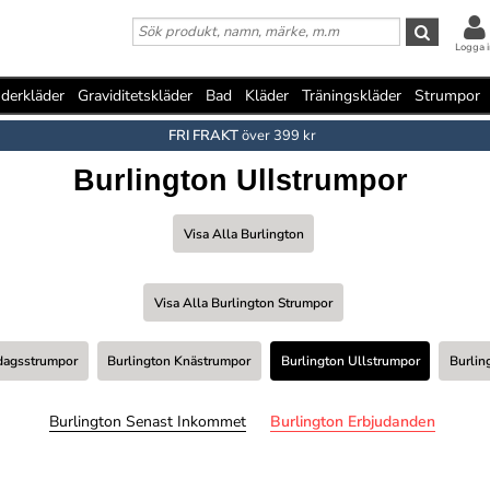
Logga i
derkläder
Graviditetskläder
Bad
Kläder
Träningskläder
Strumpor
FRI FRAKT
över 399 kr
Burlington Ullstrumpor
Visa Alla Burlington
Visa Alla Burlington Strumpor
rdagsstrumpor
Burlington Knästrumpor
Burlington Ullstrumpor
Burlin
Burlington Senast Inkommet
Burlington Erbjudanden