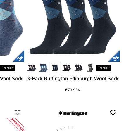
+färger
+färger
 Wool Sock
3-Pack Burlington Edinburgh Wool Sock
679 SEK
BEGRÄNSAD