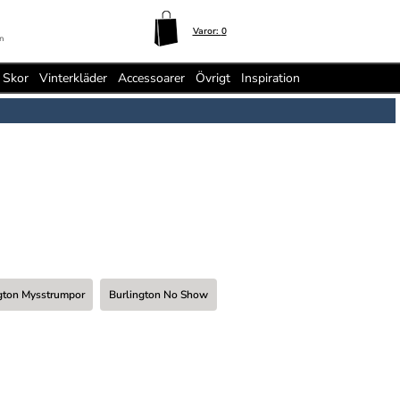
Varor:
0
n
Skor
Vinterkläder
Accessoarer
Övrigt
Inspiration
gton Mysstrumpor
Burlington No Show