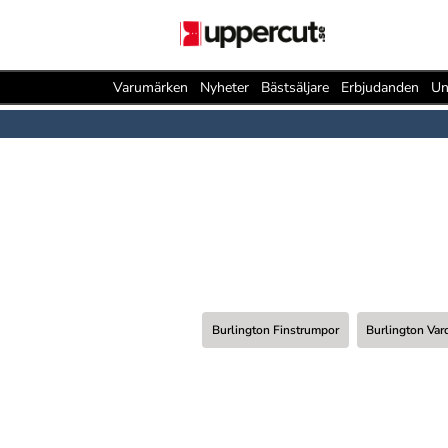
Varumärken
Nyheter
Bästsäljare
Erbjudanden
Un
Burlington Finstrumpor
Burlington Va