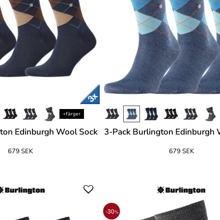
+färger
gton Edinburgh Wool Sock
3-Pack Burlington Edinburgh
679 SEK
679 SEK
-30
%