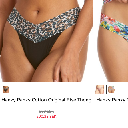
Hanky Panky Cotton Original Rise Thong
Hanky Panky 
299 SEK
200,33 SEK
Ursprungligen
299 SEK
-33%
Urs