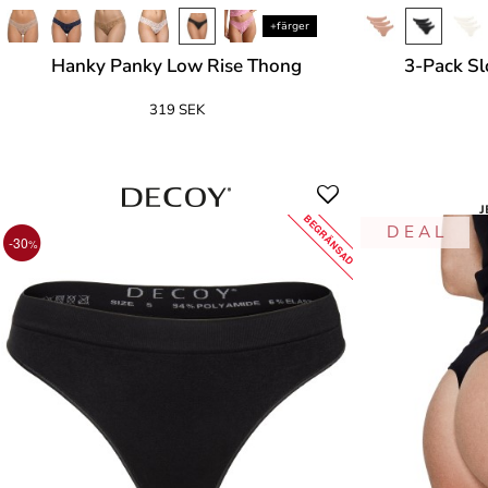
+färger
Hanky Panky Low Rise Thong
3-Pack Sl
319 SEK
Urs
BEGRÄNSAD
D E A L
-30
%