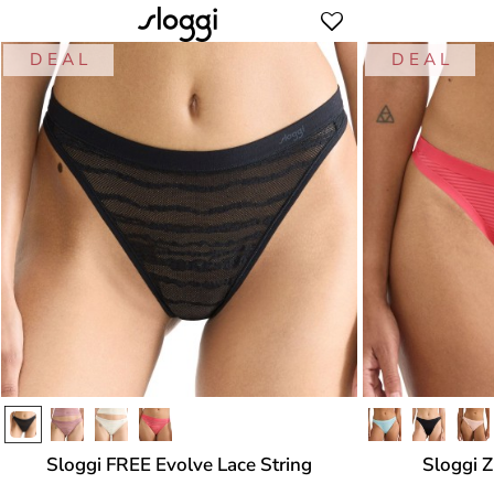
D E A L
D E A L
Sloggi FREE Evolve Lace String
Sloggi Z