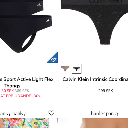
 Sport Active Light Flex
Calvin Klein Intrinsic Coordi
Thongs
,30 SEK
369 SEK
299 SEK
AT ERBJUDANDE -30
%