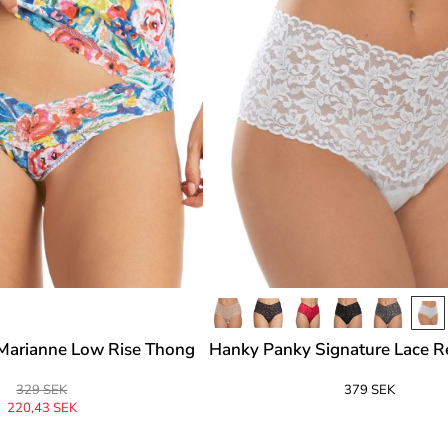
Marianne Low Rise Thong
Hanky Panky Signature Lace R
329 SEK
379 SEK
220,43 SEK
prungligen
329 SEK
-33%