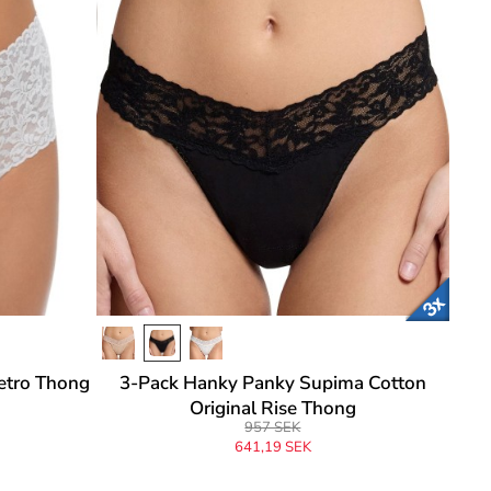
etro Thong
3-Pack Hanky Panky Supima Cotton
Original Rise Thong
957 SEK
641,19 SEK
Ursprungligen
957 SEK
-33%