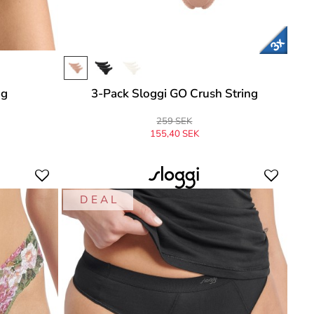
ng
3-Pack Sloggi GO Crush String
259 SEK
155,40 SEK
Ursprungligen
259 SEK
-40%
D E A L