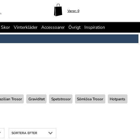
Varor:
0
n
Skor
Vinterkläder
Accessoarer
Övrigt
Inspiration
azilian Trosor
Graviditet
Spetstrosor
Sömlösa Trosor
Hotpants
SORTERA EFTER