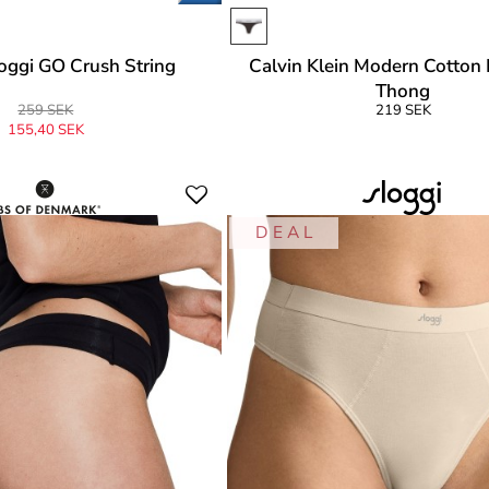
oggi GO Crush String
Calvin Klein Modern Cotton 
Thong
259 SEK
219 SEK
155,40 SEK
prungligen
259 SEK
-40%
D E A L