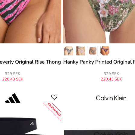
verly Original Rise Thong
Hanky Panky Printed Original 
329 SEK
329 SEK
220,43 SEK
220,43 SEK
prungligen
329 SEK
-33%
Ursprungligen
329 SEK
-33%
BEGRÄNSAD