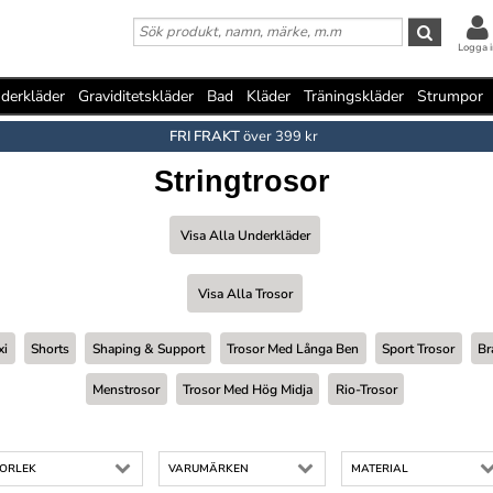
Logga i
derkläder
Graviditetskläder
Bad
Kläder
Träningskläder
Strumpor
FRI FRAKT
över 399 kr
Stringtrosor
Visa Alla Underkläder
Visa Alla Trosor
xi
Shorts
Shaping & Support
Trosor Med Långa Ben
Sport Trosor
Br
Menstrosor
Trosor Med Hög Midja
Rio-Trosor
TORLEK
VARUMÄRKEN
MATERIAL