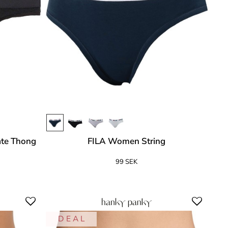
nate Thong
FILA Women String
99 SEK
D E A L