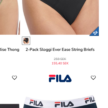
Rise Thong
2-Pack Sloggi Ever Ease String Briefs
259 SEK
155,40 SEK
Ursprungligen
259 SEK
-40%