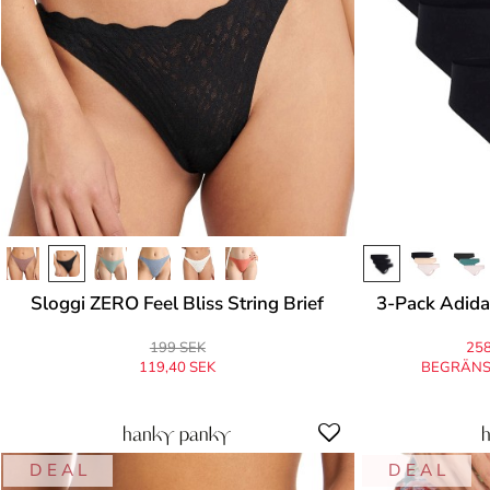
Sloggi ZERO Feel Bliss String Brief
3-Pack Adidas
199 SEK
258
119,40 SEK
BEGRÄNS
Ursprungligen
199 SEK
-40%
D E A L
D E A L