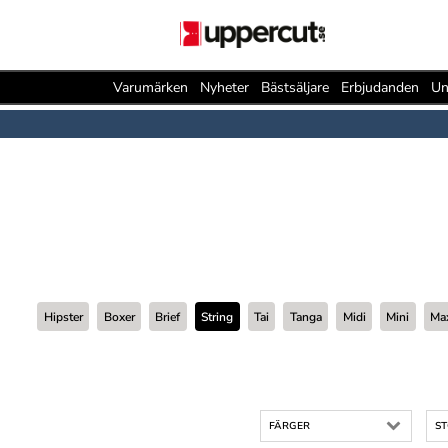
Varumärken
Nyheter
Bästsäljare
Erbjudanden
Un
Hipster
Boxer
Brief
String
Tai
Tanga
Midi
Mini
Ma
FÄRGER
S