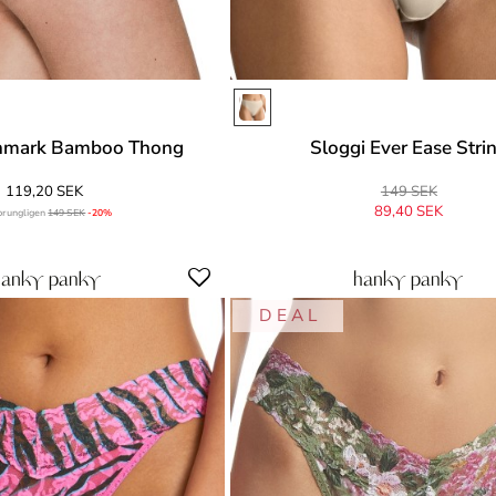
enmark Bamboo Thong
Sloggi Ever Ease Stri
119,20 SEK
149 SEK
89,40 SEK
prungligen
149 SEK
-20%
Ursprungligen
149 SEK
-40%
D E A L