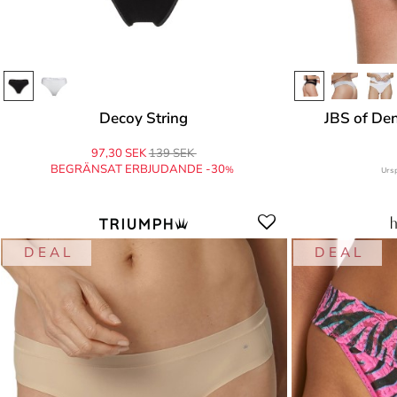
Decoy String
JBS of D
97,30 SEK
139 SEK
BEGRÄNSAT ERBJUDANDE -30
%
Urs
D E A L
D E A L