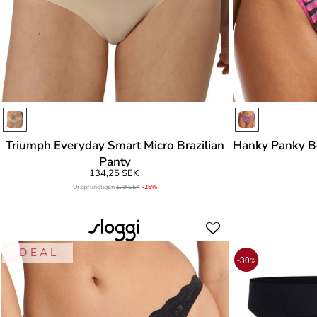
Triumph Everyday Smart Micro Brazilian
Hanky Panky Be
Panty
134,25 SEK
Ursprungligen
179 SEK
-25%
Urs
D E A L
-30
%