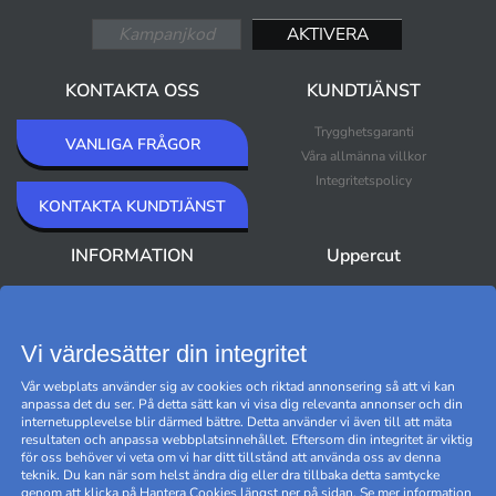
KONTAKTA OSS
KUNDTJÄNST
Trygghetsgaranti
VANLIGA FRÅGOR
Våra allmänna villkor
Integritetspolicy
KONTAKTA KUNDTJÄNST
INFORMATION
Uppercut
Om Uppercut
Nyheter
Nyhetsbrev
Bästsäljare
Premium Outlet
Vi värdesätter din integritet
Varumärken
Vår webplats använder sig av cookies och riktad annonsering så att vi kan
Black Friday
anpassa det du ser. På detta sätt kan vi visa dig relevanta annonser och din
Hantera cookies
internetupplevelse blir därmed bättre. Detta använder vi även till att mäta
resultaten och anpassa webbplatsinnehållet. Eftersom din integritet är viktig
för oss behöver vi veta om vi har ditt tillstånd att använda oss av denna
teknik. Du kan när som helst ändra dig eller dra tillbaka detta samtycke
genom att klicka på Hantera Cookies längst ner på sidan. Se mer information