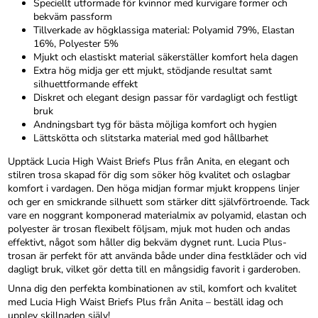
Speciellt utformade för kvinnor med kurvigare former och
bekväm passform
Tillverkade av högklassiga material: Polyamid 79%, Elastan
16%, Polyester 5%
Mjukt och elastiskt material säkerställer komfort hela dagen
Extra hög midja ger ett mjukt, stödjande resultat samt
silhuettformande effekt
Diskret och elegant design passar för vardagligt och festligt
bruk
Andningsbart tyg för bästa möjliga komfort och hygien
Lättskötta och slitstarka material med god hållbarhet
Upptäck Lucia High Waist Briefs Plus från Anita, en elegant och
stilren trosa skapad för dig som söker hög kvalitet och oslagbar
komfort i vardagen. Den höga midjan formar mjukt kroppens linjer
och ger en smickrande silhuett som stärker ditt självförtroende. Tack
vare en noggrant komponerad materialmix av polyamid, elastan och
polyester är trosan flexibelt följsam, mjuk mot huden och andas
effektivt, något som håller dig bekväm dygnet runt. Lucia Plus-
trosan är perfekt för att använda både under dina festkläder och vid
dagligt bruk, vilket gör detta till en mångsidig favorit i garderoben.
Unna dig den perfekta kombinationen av stil, komfort och kvalitet
med Lucia High Waist Briefs Plus från Anita – beställ idag och
upplev skillnaden själv!