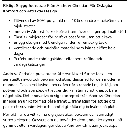
Riktigt Snygg Jockstrap Från Andrew Christian För Oslagbar
Komfort och Attraktiv Design
Tillverkad av 90% polyamid och 10% spandex – bekväm och
mjuk stretch
Innovativ Almost Naked-påse framhäver och ger optimalt stöd
Elastisk midjeresår för perfekt passform utan att skava
Snygg design med trendiga ränder för en sexig look
Ventilerande och hudnära material som känns skönt hela
dagen
Perfekt under träningskläder eller som raffinerade
vardagskalsonger
Andrew Christian presenterar Almost Naked Stripe Jock – en
sensuellt snygg och bekväm jockstrap designad för den moderne
mannen. Dessa exklusiva underkläder är skapade i mjuk, följsam
polyamid och spandex, vilket ger dig känslan av att knappt bära
något alls. Det innovativa designkonceptet från Andrew Christian
innebär en unikt formad påse framtill, framtagen för att ge ditt
paket ett suveränt lyft och samtidigt hålla dig bekvämt på plats.
Perfekt när du vill känna dig självsäker, bekväm och samtidigt
superb elegant. Oavsett om du använder dem under kostymen, på
gymmet eller i vardagen, ger dessa Andrew Christian jockstraps