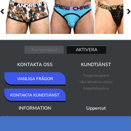
KONTAKTA OSS
KUNDTJÄNST
Trygghetsgaranti
VANLIGA FRÅGOR
Våra allmänna villkor
Integritetspolicy
KONTAKTA KUNDTJÄNST
INFORMATION
Uppercut
Om Uppercut
Nyheter
Nyhetsbrev
Bästsäljare