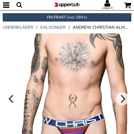
Logga in
FRI FRAKT
över 399 kr
UNDERKLÄDER
/
KALSONGER
/
ANDREW CHRISTIAN ALMOST NAKED STRIPE JOCK