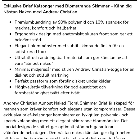
Exklusiva Brief Kalsonger med Blomstrande Skimmer – Känn dig
Nästan Naken med Andrew Christian
Premiumblandning av 90% polyamid och 10% spandex för
maximal komfort och hållbarhet
Ergonomisk design med anatomiskt skuren front som ger ett
bekvämt stöd
Elegant blommönster med subtil skimrande finish för en
sofistikerad look
Ultralätt och andningsbart material som ger känslan av att
vara "almost naked"
Minimal midjeresår med stilren Andrew Christian-logga för en
diskret och stilfull märkning
Perfekt passform som förblir diskret under kläder
Högkvalitativ tillverkning för god elasticitet och
formbeständighet tvätt efter tvätt
Andrew Christian Almost Naked Floral Shimmer Brief är skapad för
mannen som kräver komfort och elegans utan kompromisser. Dessa
exklusiva brief-kalsonger kombinerar en lyxigt len polyamid- och
spandexblandning med ett elegant skimrande blommönster. Det
specialdesignade snittet ger optimalt stöd och garanterar
välmående hela dagen. Den nästan nakna känslan ger dig friheten
att känna dig bekväm oavsett aktivitet, samtidigt som du får en