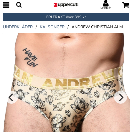
Logga in
FRI FRAKT
över 399 kr
UNDERKLÄDER
/
KALSONGER
/
ANDREW CHRISTIAN ALMOST NAKED FLORAL SHIMMER BRIEF