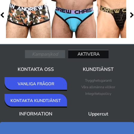
KONTAKTA OSS
KUNDTJÄNST
Trygghetsgaranti
VANLIGA FRÅGOR
Våra allmänna villkor
Integritetspolicy
KONTAKTA KUNDTJÄNST
INFORMATION
Uppercut
Om Uppercut
Nyheter
Nyhetsbrev
Bästsäljare