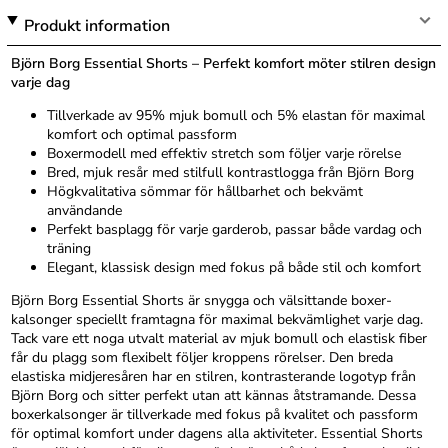
Produkt information
Björn Borg Essential Shorts – Perfekt komfort möter stilren design
varje dag
Tillverkade av 95% mjuk bomull och 5% elastan för maximal
komfort och optimal passform
Boxermodell med effektiv stretch som följer varje rörelse
Bred, mjuk resår med stilfull kontrastlogga från Björn Borg
Högkvalitativa sömmar för hållbarhet och bekvämt
användande
Perfekt basplagg för varje garderob, passar både vardag och
träning
Elegant, klassisk design med fokus på både stil och komfort
Björn Borg Essential Shorts är snygga och välsittande boxer-
kalsonger speciellt framtagna för maximal bekvämlighet varje dag.
Tack vare ett noga utvalt material av mjuk bomull och elastisk fiber
får du plagg som flexibelt följer kroppens rörelser. Den breda
elastiska midjeresåren har en stilren, kontrasterande logotyp från
Björn Borg och sitter perfekt utan att kännas åtstramande. Dessa
boxerkalsonger är tillverkade med fokus på kvalitet och passform
för optimal komfort under dagens alla aktiviteter. Essential Shorts