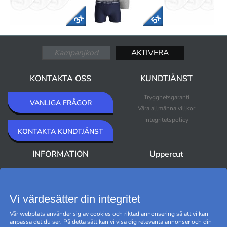
KONTAKTA OSS
KUNDTJÄNST
Trygghetsgaranti
VANLIGA FRÅGOR
Våra allmänna villkor
Integritetspolicy
KONTAKTA KUNDTJÄNST
INFORMATION
Uppercut
Om Uppercut
Nyheter
Nyhetsbrev
Bästsäljare
Premium Outlet
Vi värdesätter din integritet
Varumärken
Vår webplats använder sig av cookies och riktad annonsering så att vi kan
Black Friday
anpassa det du ser. På detta sätt kan vi visa dig relevanta annonser och din