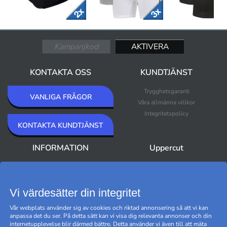
KONTAKTA OSS
KUNDTJÄNST
Trygghetsgaranti
VANLIGA FRÅGOR
Våra allmänna villkor
Integritetspolicy
KONTAKTA KUNDTJÄNST
INFORMATION
Uppercut
Om Uppercut
Nyheter
Nyhetsbrev
Bästsäljare
Premium Outlet
Vi värdesätter din integritet
Varumärken
Vår webplats använder sig av cookies och riktad annonsering så att vi kan
Black Friday
anpassa det du ser. På detta sätt kan vi visa dig relevanta annonser och din
Hantera cookies
internetupplevelse blir därmed bättre. Detta använder vi även till att mäta