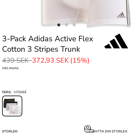
3-Pack Adidas Active Flex
Cotton 3 Stripes Trunk
439 SEK
372,93 SEK
(15%)
inkl.moms
FÄRG:
VIT/GRÅ
STORLEK:
HITTA DIN STORLEK