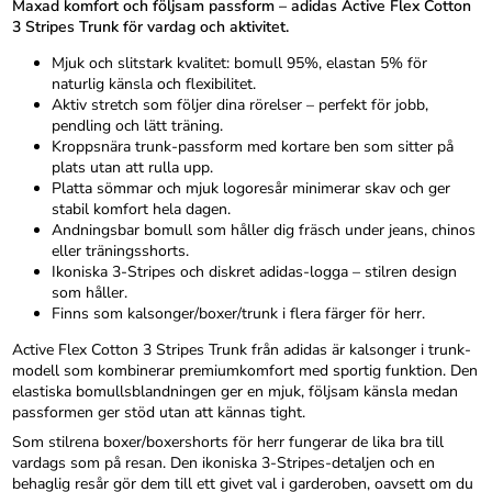
Maxad komfort och följsam passform – adidas Active Flex Cotton
3 Stripes Trunk för vardag och aktivitet.
Mjuk och slitstark kvalitet: bomull 95%, elastan 5% för
naturlig känsla och flexibilitet.
Aktiv stretch som följer dina rörelser – perfekt för jobb,
pendling och lätt träning.
Kroppsnära trunk-passform med kortare ben som sitter på
plats utan att rulla upp.
Platta sömmar och mjuk logoresår minimerar skav och ger
stabil komfort hela dagen.
Andningsbar bomull som håller dig fräsch under jeans, chinos
eller träningsshorts.
Ikoniska 3-Stripes och diskret adidas-logga – stilren design
som håller.
Finns som kalsonger/boxer/trunk i flera färger för herr.
Active Flex Cotton 3 Stripes Trunk från adidas är kalsonger i trunk-
modell som kombinerar premiumkomfort med sportig funktion. Den
elastiska bomullsblandningen ger en mjuk, följsam känsla medan
passformen ger stöd utan att kännas tight.
Som stilrena boxer/boxershorts för herr fungerar de lika bra till
vardags som på resan. Den ikoniska 3-Stripes-detaljen och en
behaglig resår gör dem till ett givet val i garderoben, oavsett om du