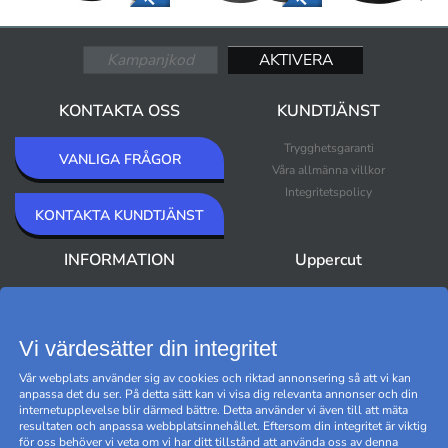
KONTAKTA OSS
KUNDTJÄNST
Trygghetsgaranti
VANLIGA FRÅGOR
Våra allmänna villkor
Integritetspolicy
KONTAKTA KUNDTJÄNST
INFORMATION
Uppercut
Om Uppercut
Nyheter
Nyhetsbrev
Bästsäljare
Premium Outlet
Vi värdesätter din integritet
Varumärken
Vår webplats använder sig av cookies och riktad annonsering så att vi kan
Black Friday
anpassa det du ser. På detta sätt kan vi visa dig relevanta annonser och din
Hantera cookies
internetupplevelse blir därmed bättre. Detta använder vi även till att mäta
resultaten och anpassa webbplatsinnehållet. Eftersom din integritet är viktig
för oss behöver vi veta om vi har ditt tillstånd att använda oss av denna