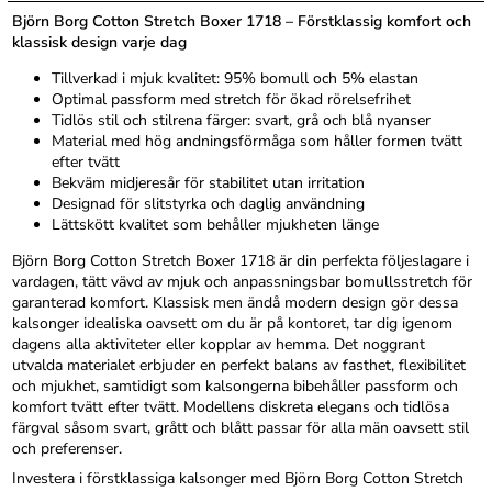
Björn Borg Cotton Stretch Boxer 1718 – Förstklassig komfort och
klassisk design varje dag
Tillverkad i mjuk kvalitet: 95% bomull och 5% elastan
Optimal passform med stretch för ökad rörelsefrihet
Tidlös stil och stilrena färger: svart, grå och blå nyanser
Material med hög andningsförmåga som håller formen tvätt
efter tvätt
Bekväm midjeresår för stabilitet utan irritation
Designad för slitstyrka och daglig användning
Lättskött kvalitet som behåller mjukheten länge
Björn Borg Cotton Stretch Boxer 1718 är din perfekta följeslagare i
vardagen, tätt vävd av mjuk och anpassningsbar bomullsstretch för
garanterad komfort. Klassisk men ändå modern design gör dessa
kalsonger idealiska oavsett om du är på kontoret, tar dig igenom
dagens alla aktiviteter eller kopplar av hemma. Det noggrant
utvalda materialet erbjuder en perfekt balans av fasthet, flexibilitet
och mjukhet, samtidigt som kalsongerna bibehåller passform och
komfort tvätt efter tvätt. Modellens diskreta elegans och tidlösa
färgval såsom svart, grått och blått passar för alla män oavsett stil
och preferenser.
Investera i förstklassiga kalsonger med Björn Borg Cotton Stretch