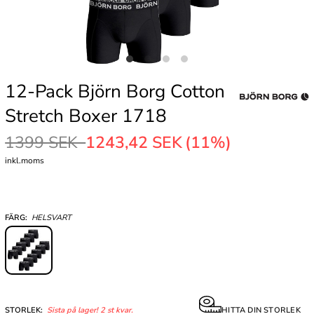
12-Pack Björn Borg Cotton
Stretch Boxer 1718
1399 SEK
1243,42 SEK
(11%)
inkl.moms
FÄRG:
HELSVART
STORLEK:
Sista på lager! 2 st kvar.
HITTA DIN STORLEK