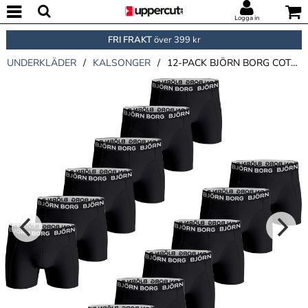
Logga in
FRI FRAKT
över 399 kr
UNDERKLÄDER
/
KALSONGER
/
12-PACK BJÖRN BORG COTTON STRETCH BOXER 1718