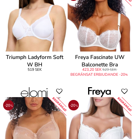
Triumph Ladyform Soft
Freya Fascinate UW
W BH
Balconette Bra
519 SEK
423,20 SEK
529 SEK
BEGRÄNSAT ERBJUDANDE -20
%
BEGRÄNSAD
BEGRÄNSAD
-20
-20
%
%