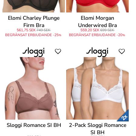
Elomi Charley Plunge
Elomi Morgan
Firm Bra
Underwired Bra
561,75 SEK
749 SEK
559,20 SEK
699 SEK
BEGRÄNSAT ERBJUDANDE -25
BEGRÄNSAT ERBJUDANDE -20
%
%
Sloggi Romance SI BH
2-Pack Sloggi Romance
SI BH