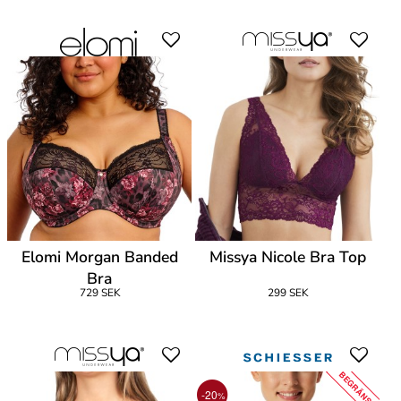
Elomi Morgan Banded
Missya Nicole Bra Top
Bra
729 SEK
299 SEK
BEGRÄNSAD
-20
%