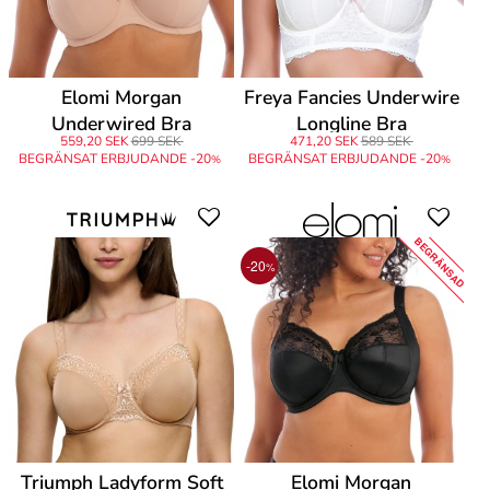
Elomi Morgan
Freya Fancies Underwire
Underwired Bra
Longline Bra
559,20 SEK
699 SEK
471,20 SEK
589 SEK
BEGRÄNSAT ERBJUDANDE -20
BEGRÄNSAT ERBJUDANDE -20
%
%
BEGRÄNSAD
-20
%
Triumph Ladyform Soft
Elomi Morgan