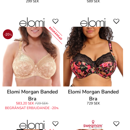
299 SEK
589 SEK
BEGRÄNSAD
-20
%
Elomi Morgan Banded
Elomi Morgan Banded
Bra
Bra
583,20 SEK
729 SEK
729 SEK
BEGRÄNSAT ERBJUDANDE -20
%