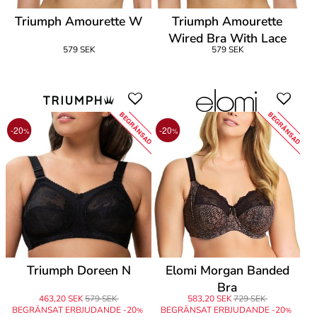
Triumph Amourette W
Triumph Amourette
Wired Bra With Lace
579 SEK
579 SEK
BEGRÄNSAD
BEGRÄNSAD
-20
-20
%
%
Triumph Doreen N
Elomi Morgan Banded
Bra
463,20 SEK
579 SEK
583,20 SEK
729 SEK
BEGRÄNSAT ERBJUDANDE -20
BEGRÄNSAT ERBJUDANDE -20
%
%