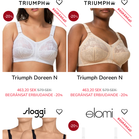
BEGRÄNSAD
BEGRÄNSAD
-20
-20
%
%
Triumph Doreen N
Triumph Doreen N
463,20 SEK
579 SEK
463,20 SEK
579 SEK
BEGRÄNSAT ERBJUDANDE -20
BEGRÄNSAT ERBJUDANDE -20
%
%
BEGRÄNSAD
-20
%