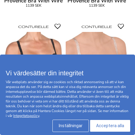
Provence Bra With Wire
Provence Bra With Wire
1139 SEK
1139 SEK
Vi värdesätter din integritet
Vår webplats använder sig av cookies och riktad annonsering så att vi kan
anpassa det du ser. På detta sätt kan vi visa dig relevanta annonser och din
internetupplevelse blir därmed bättre. Detta använder vi även till att mäta
resultaten och anpassa webbplatsinnehållet. Eftersom din integritet är viktig
Felina Conturelle
Felina Conturelle
för oss behöver vi veta om vi har ditt tillstånd att använda oss av denna
Provence Bra With Wire
Provence Bra With Wire
teknik. Du kan när som helst ändra dig eller dra tillbaka detta samtycke
genom att klicka på Hantera Cookies längst ner på sidan. Se mer information
1139 SEK
1139 SEK
i vår
Integritetspolicy
.
Inställningar
Acceptera alla