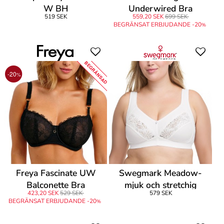
W BH
Underwired Bra
519 SEK
559,20 SEK
699 SEK
BEGRÄNSAT ERBJUDANDE -20
%
BEGRÄNSAD
-20
%
Freya Fascinate UW
Swegmark Meadow-
Balconette Bra
mjuk och stretchig
423,20 SEK
529 SEK
579 SEK
BEGRÄNSAT ERBJUDANDE -20
%