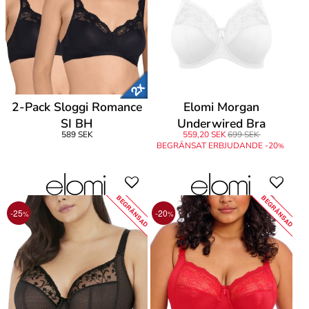
2-Pack Sloggi Romance
Elomi Morgan
SI BH
Underwired Bra
589 SEK
559,20 SEK
699 SEK
BEGRÄNSAT ERBJUDANDE -20
%
BEGRÄNSAD
BEGRÄNSAD
-25
-20
%
%