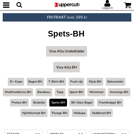
Logga in
FRI FRAKT
över 399 kr
Spets-BH
Visa Alla Underkläder
Visa Alla BH
D+ Kupa
Bygel-BH
T-Shirt-BH
Push-Up
Mjuk-BH
Balconette
Multifunktions-BH
Bandeau
Topp
Sport-BH
Minimizer
Amnings-BH
Protes-BH
Bralette
Spets-BH
BH Utan Bygel
Framknäppt BH
Hjärtformad BH
Plunge BH
Helkupa
Vadderad BH