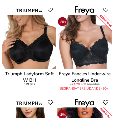
BEGRÄNSAD
-20
%
Triumph Ladyform Soft
Freya Fancies Underwire
W BH
Longline Bra
519 SEK
471,20 SEK
589 SEK
BEGRÄNSAT ERBJUDANDE -20
%
BEGRÄNSAD
-20
%