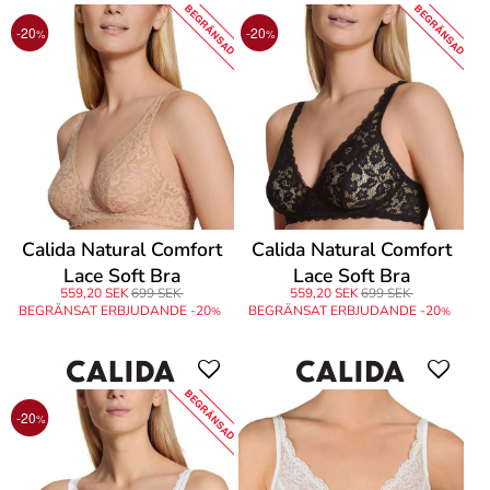
BEGRÄNSAD
BEGRÄNSAD
-20
-20
%
%
Calida Natural Comfort
Calida Natural Comfort
Lace Soft Bra
Lace Soft Bra
559,20 SEK
699 SEK
559,20 SEK
699 SEK
BEGRÄNSAT ERBJUDANDE -20
BEGRÄNSAT ERBJUDANDE -20
%
%
BEGRÄNSAD
-20
%