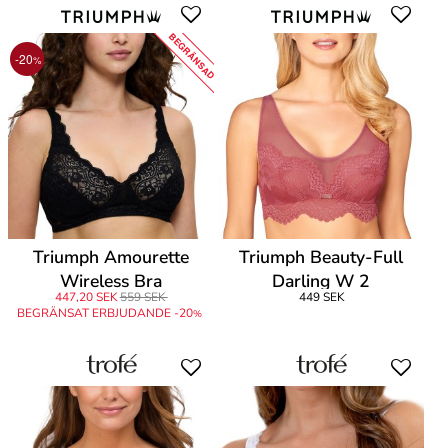
BEGRÄNSAD
-20
%
Triumph Amourette
Triumph Beauty-Full
Wireless Bra
Darling W 2
447,20 SEK
559 SEK
449 SEK
BEGRÄNSAT ERBJUDANDE -20
%