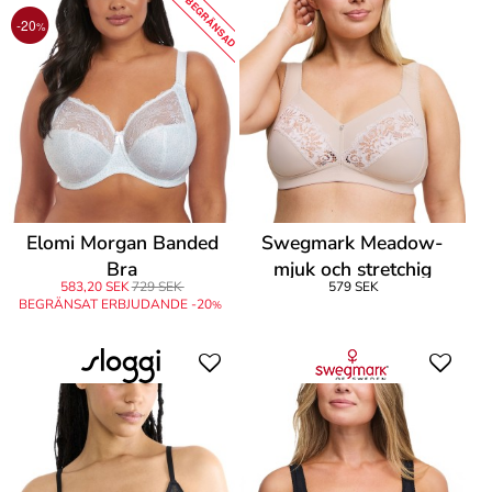
BEGRÄNSAD
-20
%
Elomi Morgan Banded
Swegmark Meadow-
Bra
mjuk och stretchig
583,20 SEK
729 SEK
579 SEK
BEGRÄNSAT ERBJUDANDE -20
%