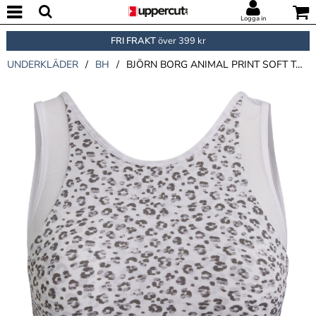
Logga in
FRI FRAKT
över 399 kr
UNDERKLÄDER
/
BH
/
BJÖRN BORG ANIMAL PRINT SOFT TOP