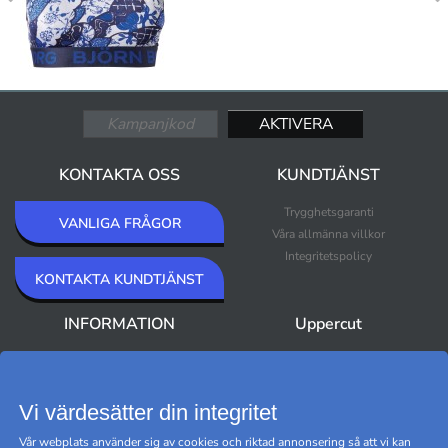
KONTAKTA OSS
KUNDTJÄNST
Trygghetsgaranti
VANLIGA FRÅGOR
Våra allmänna villkor
Integritetspolicy
KONTAKTA KUNDTJÄNST
INFORMATION
Uppercut
Om Uppercut
Nyheter
Nyhetsbrev
Bästsäljare
Premium Outlet
Vi värdesätter din integritet
Varumärken
Vår webplats använder sig av cookies och riktad annonsering så att vi kan