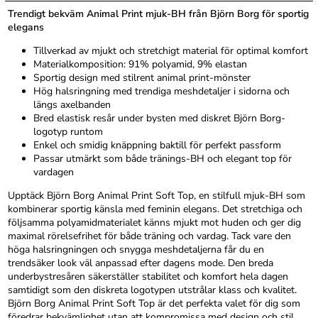
Trendigt bekväm Animal Print mjuk-BH från Björn Borg för sportig
elegans
Tillverkad av mjukt och stretchigt material för optimal komfort
Materialkomposition: 91% polyamid, 9% elastan
Sportig design med stilrent animal print-mönster
Hög halsringning med trendiga meshdetaljer i sidorna och
längs axelbanden
Bred elastisk resår under bysten med diskret Björn Borg-
logotyp runtom
Enkel och smidig knäppning baktill för perfekt passform
Passar utmärkt som både tränings-BH och elegant top för
vardagen
Upptäck Björn Borg Animal Print Soft Top, en stilfull mjuk-BH som
kombinerar sportig känsla med feminin elegans. Det stretchiga och
följsamma polyamidmaterialet känns mjukt mot huden och ger dig
maximal rörelsefrihet för både träning och vardag. Tack vare den
höga halsringningen och snygga meshdetaljerna får du en
trendsäker look väl anpassad efter dagens mode. Den breda
underbystresåren säkerställer stabilitet och komfort hela dagen
samtidigt som den diskreta logotypen utstrålar klass och kvalitet.
Björn Borg Animal Print Soft Top är det perfekta valet för dig som
föredrar bekvämlighet utan att kompromissa med design och stil.