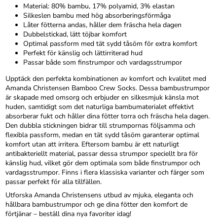
Material: 80% bambu, 17% polyamid, 3% elastan
Silkeslen bambu med hög absorberingsförmåga
Låter fötterna andas, håller dem fräscha hela dagen
Dubbelstickad, lätt töjbar komfort
Optimal passform med tät sydd tåsöm för extra komfort
Perfekt för känslig och lättirriterad hud
Passar både som finstrumpor och vardagsstrumpor
Upptäck den perfekta kombinationen av komfort och kvalitet med
Amanda Christensen Bamboo Crew Socks. Dessa bambustrumpor
är skapade med omsorg och erbjuder en silkesmjuk känsla mot
huden, samtidigt som det naturliga bambumaterialet effektivt
absorberar fukt och håller dina fötter torra och fräscha hela dagen.
Den dubbla stickningen bidrar till strumpornas följsamma och
flexibla passform, medan en tät sydd tåsöm garanterar optimal
komfort utan att irritera. Eftersom bambu är ett naturligt
antibakteriellt material, passar dessa strumpor speciellt bra för
känslig hud, vilket gör dem optimala som både finstrumpor och
vardagsstrumpor. Finns i flera klassiska varianter och färger som
passar perfekt för alla tillfällen.
Utforska Amanda Christensens utbud av mjuka, eleganta och
hållbara bambustrumpor och ge dina fötter den komfort de
förtjänar – beställ dina nya favoriter idag!