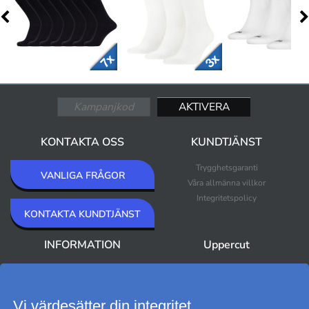
KONTAKTA OSS
KUNDTJÄNST
Trygghetsgaranti
VANLIGA FRÅGOR
Våra allmänna villkor
Integritetspolicy
KONTAKTA KUNDTJÄNST
INFORMATION
Uppercut
Om Uppercut
Nyheter
Nyhetsbrev
Bästsäljare
Premium Outlet
Vi värdesätter din integritet