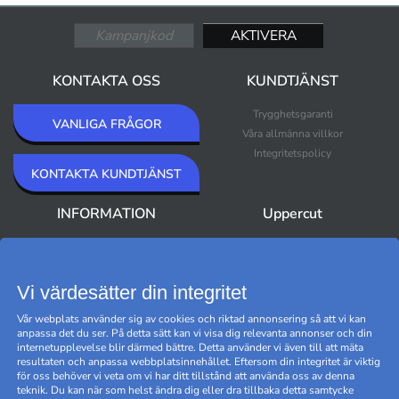
KONTAKTA OSS
KUNDTJÄNST
Trygghetsgaranti
VANLIGA FRÅGOR
Våra allmänna villkor
Integritetspolicy
KONTAKTA KUNDTJÄNST
INFORMATION
Uppercut
Om Uppercut
Nyheter
Nyhetsbrev
Bästsäljare
Premium Outlet
Vi värdesätter din integritet
Varumärken
Vår webplats använder sig av cookies och riktad annonsering så att vi kan
Black Friday
anpassa det du ser. På detta sätt kan vi visa dig relevanta annonser och din
Hantera cookies
internetupplevelse blir därmed bättre. Detta använder vi även till att mäta
resultaten och anpassa webbplatsinnehållet. Eftersom din integritet är viktig
för oss behöver vi veta om vi har ditt tillstånd att använda oss av denna
teknik. Du kan när som helst ändra dig eller dra tillbaka detta samtycke