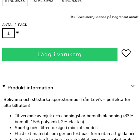
STRL 35/38
STRL 39/42
STRL 43/46
.
⭐
= Specialerbjudande på begränsat antal!
ANTAL 2-PACK
Lägg i varukorg
Produkt information
Bekväma och slitstarka sportstrumpor från Levi’s – perfekta för
alla tillfällen!
Tillverkade av mjuk och andningsbar bomullsblandning (83%
bomull, 15% polyamid, 2% elastan)
Sportig och stilren design i mid cut-modell
Elastiskt material som ger perfekt passform utan att glida ner
Slitstarka och håller hög Levis-kvalitet även vid dagligt bruk