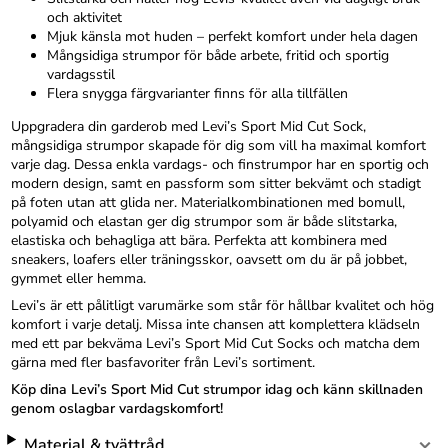
och aktivitet
Mjuk känsla mot huden – perfekt komfort under hela dagen
Mångsidiga strumpor för både arbete, fritid och sportig
vardagsstil
Flera snygga färgvarianter finns för alla tillfällen
Uppgradera din garderob med Levi’s Sport Mid Cut Sock,
mångsidiga strumpor skapade för dig som vill ha maximal komfort
varje dag. Dessa enkla vardags- och finstrumpor har en sportig och
modern design, samt en passform som sitter bekvämt och stadigt
på foten utan att glida ner. Materialkombinationen med bomull,
polyamid och elastan ger dig strumpor som är både slitstarka,
elastiska och behagliga att bära. Perfekta att kombinera med
sneakers, loafers eller träningsskor, oavsett om du är på jobbet,
gymmet eller hemma.
Levi’s är ett pålitligt varumärke som står för hållbar kvalitet och hög
komfort i varje detalj. Missa inte chansen att komplettera klädseln
med ett par bekväma Levi’s Sport Mid Cut Socks och matcha dem
gärna med fler basfavoriter från Levi’s sortiment.
Köp dina Levi’s Sport Mid Cut strumpor idag och känn skillnaden
genom oslagbar vardagskomfort!
Material & tvättråd