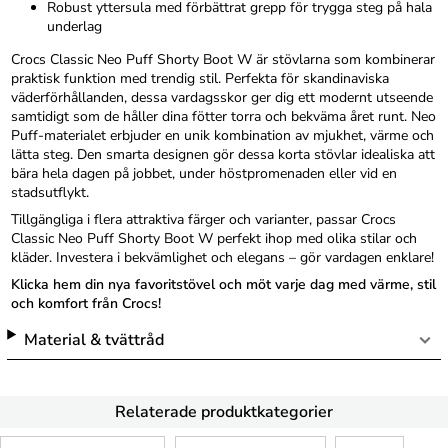
Robust yttersula med förbättrat grepp för trygga steg på hala
underlag
Crocs Classic Neo Puff Shorty Boot W är stövlarna som kombinerar
praktisk funktion med trendig stil. Perfekta för skandinaviska
väderförhållanden, dessa vardagsskor ger dig ett modernt utseende
samtidigt som de håller dina fötter torra och bekväma året runt. Neo
Puff-materialet erbjuder en unik kombination av mjukhet, värme och
lätta steg. Den smarta designen gör dessa korta stövlar idealiska att
bära hela dagen på jobbet, under höstpromenaden eller vid en
stadsutflykt.
Tillgängliga i flera attraktiva färger och varianter, passar Crocs
Classic Neo Puff Shorty Boot W perfekt ihop med olika stilar och
kläder. Investera i bekvämlighet och elegans – gör vardagen enklare!
Klicka hem din nya favoritstövel och möt varje dag med värme, stil
och komfort från Crocs!
Material & tvättråd
Relaterade produktkategorier