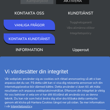
KONTAKTA OSS
KUNDTJÄNST
Trygghetsgaranti
VANLIGA FRÅGOR
Våra allmänna villkor
Integritetspolicy
KONTAKTA KUNDTJÄNST
INFORMATION
Uppercut
Om Uppercut
Nyheter
Nyhetsbrev
Bästsäljare
Premium Outlet
Vi värdesätter din integritet
Varumärken
Vår webplats använder sig av cookies och riktad annonsering så att vi kan
Black Friday
anpassa det du ser. På detta sätt kan vi visa dig relevanta annonser och din
Hantera cookies
internetupplevelse blir därmed bättre. Detta använder vi även till att mäta
resultaten och anpassa webbplatsinnehållet. Eftersom din integritet är viktig
för oss behöver vi veta om vi har ditt tillstånd att använda oss av denna
teknik. Du kan när som helst ändra dig eller dra tillbaka detta samtycke
genom att klicka på Hantera Cookies längst ner på sidan. Se mer information
i vår
Integritetspolicy
.