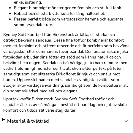
enkel justering.
Elegant blommigt mönster ger en feminin och stilfull look.
Robust och slitstark yttersula för lång hållbarhet.
Passar perfekt både som vardagsskor hemma och eleganta
sommarsandaler ute.
Sydney Soft Footbed från Birkenstock är lätta, slitstarka och
otroligt bekväma sandaler. Dessa fina tofflor kombinerar komfort
med ett feminint och stilrent utseende och är perfekta som bekväma
vardagsskor eller sommarens favoritsandal. Den anatomiska, mjuka
fotbädden erbjuder dina fötter ett stöd som känns naturligt och
bekvämt hela dagen. Sandalens två härliga, justerbara remmar med
vackert blommigt mönster ser till att skon sitter perfekt på foten,
samtidigt som det slitstarka Birkofloret är mjukt och snällt mot
huden. Upplev skillnaden med sandaler av högsta kvalitet som
stödjer aktiv vardagsanvändning, samtidigt som de kompletterar all
din sommarklädsel med stil och elegans.
Upptäck varför Birkenstock Sydney Soft Footbed tofflor och
sandaler älskas av så många – beställ ett par idag och njut av skön
komfort och tidlös stil varje steg du tar.
Material & tvättråd