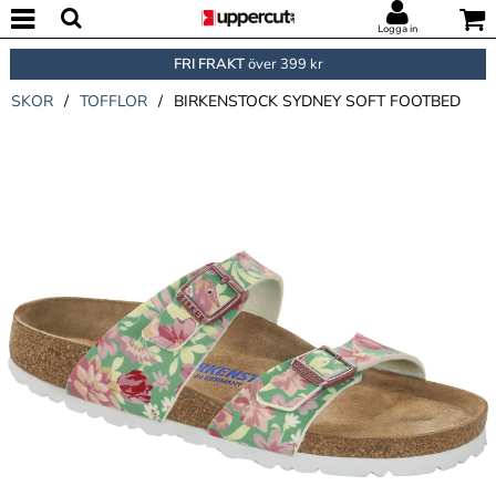
Logga in
FRI FRAKT
över 399 kr
SKOR
/
TOFFLOR
/
BIRKENSTOCK SYDNEY SOFT FOOTBED