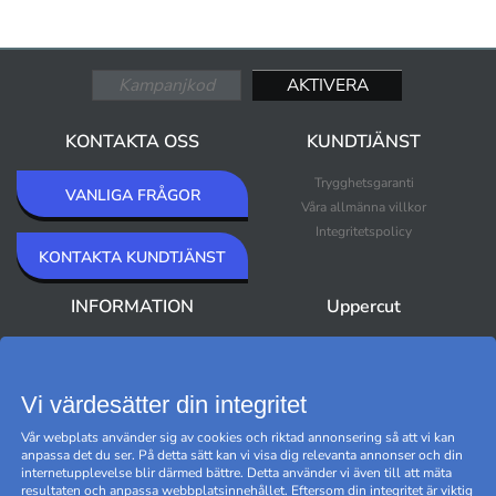
KONTAKTA OSS
KUNDTJÄNST
Trygghetsgaranti
VANLIGA FRÅGOR
Våra allmänna villkor
Integritetspolicy
KONTAKTA KUNDTJÄNST
INFORMATION
Uppercut
Om Uppercut
Nyheter
Nyhetsbrev
Bästsäljare
Premium Outlet
Vi värdesätter din integritet
Varumärken
Vår webplats använder sig av cookies och riktad annonsering så att vi kan
Black Friday
anpassa det du ser. På detta sätt kan vi visa dig relevanta annonser och din
Hantera cookies
internetupplevelse blir därmed bättre. Detta använder vi även till att mäta
resultaten och anpassa webbplatsinnehållet. Eftersom din integritet är viktig