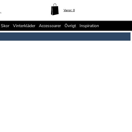
Varor:
0
n
Skor
Vinterkläder
Accessoarer
Övrigt
Inspiration