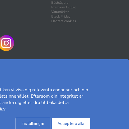
Bästsäljare
Premium Outlet
Varumärken
Black Friday
Hantera cookies
HANDLA TRYGGT
t kan vi visa dig relevanta annonser och din
atsinnehållet. Eftersom din integritet är
 ändra dig eller dra tillbaka detta
Kundomdöme på Prisjakt
icy
.
9,41/10
Läs våra omdömen»
Inställningar
Acceptera alla