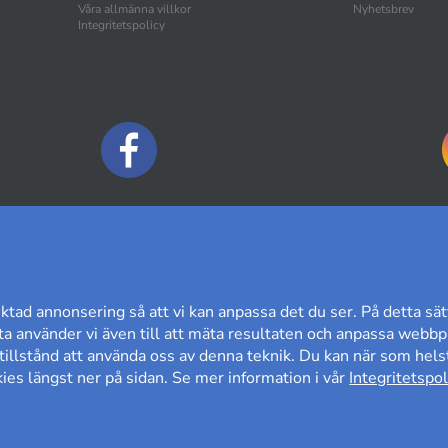
Våra allmänna villkor
Nyhetsbrev
Integritetspolicy
BETALNINGSALTERNATIV
ktad annonsering så att vi kan anpassa det du ser. På detta sät
a använder vi även till att mäta resultaten och anpassa webbpl
t tillstånd att använda oss av denna teknik. Du kan när som helst
es längst ner på sidan. Se mer information i vår
Integritetspol
60 DAGARS ÖPPET KÖP