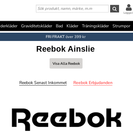
Logga i
derkläder
Graviditetskläder
Bad
Kläder
Träningskläder
Strumpor
FRI FRAKT
över 399 kr
Reebok Ainslie
Visa Alla Reebok
Reebok Senast Inkommet
Reebok Erbjudanden