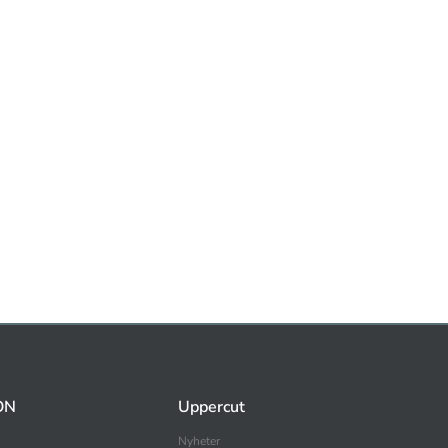
ON
Uppercut
Nyheter