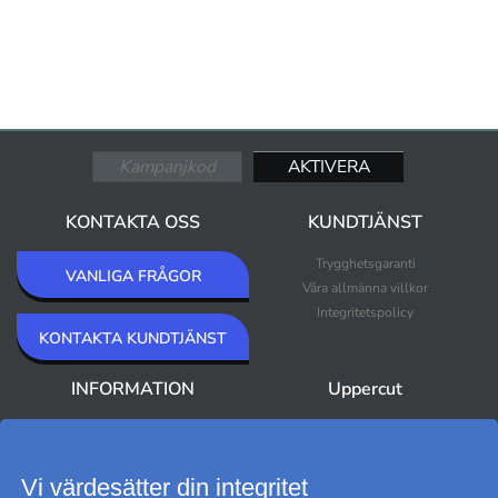
KONTAKTA OSS
KUNDTJÄNST
Trygghetsgaranti
VANLIGA FRÅGOR
Våra allmänna villkor
Integritetspolicy
KONTAKTA KUNDTJÄNST
INFORMATION
Uppercut
Om Uppercut
Nyheter
Nyhetsbrev
Bästsäljare
Premium Outlet
Vi värdesätter din integritet