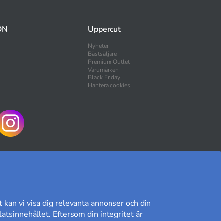
ON
Uppercut
Nyheter
Bästsäljare
Premium Outlet
Varumärken
Black Friday
Hantera cookies
HANDLA TRYGGT
t kan vi visa dig relevanta annonser och din
atsinnehållet. Eftersom din integritet är