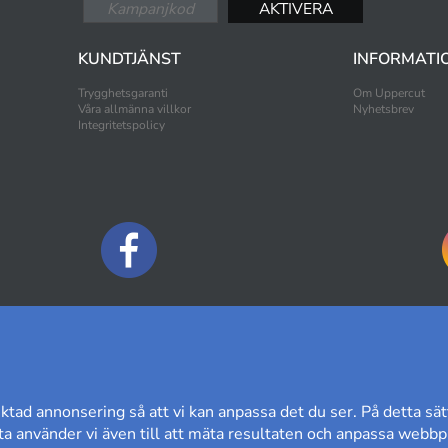
KUNDTJÄNST
INFORMATI
Trygghetsgaranti
Om Uppercut
Våra allmänna villkor
Nyhetsbrev
Integritetspolicy
BETALNINGSALTERNATIV
ktad annonsering så att vi kan anpassa det du ser. På detta sät
a använder vi även till att mäta resultaten och anpassa webbpl