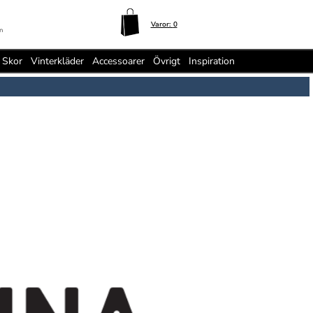
Varor:
0
n
Skor
Vinterkläder
Accessoarer
Övrigt
Inspiration