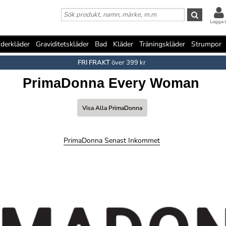
Logga i
derkläder
Graviditetskläder
Bad
Kläder
Träningskläder
Strumpor
FRI FRAKT
över 399 kr
PrimaDonna Every Woman
Visa Alla PrimaDonna
PrimaDonna Senast Inkommet