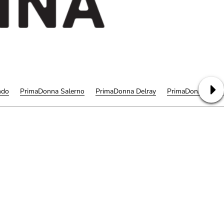
ndo
PrimaDonna Salerno
PrimaDonna Delray
PrimaDonna Satin