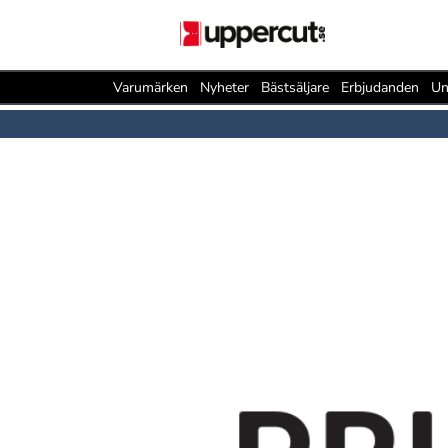
Varumärken
Nyheter
Bästsäljare
Erbjudanden
Un