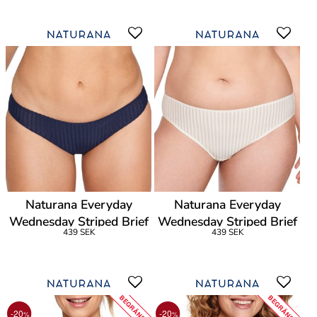
Naturana Everyday
Naturana Everyday
Wednesday Striped Brief
Wednesday Striped Brief
439 SEK
439 SEK
BEGRÄNSAD
BEGRÄNSAD
-20
-20
%
%