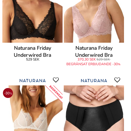
Naturana Friday
Naturana Friday
Underwired Bra
Underwired Bra
529 SEK
370,30 SEK
529 SEK
BEGRÄNSAT ERBJUDANDE -30
%
BEGRÄNSAD
-30
%