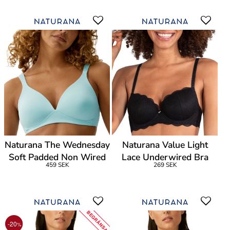
Naturana The Wednesday
Naturana Value Light
Soft Padded Non Wired
Lace Underwired Bra
459 SEK
269 SEK
Bra
BEGRÄNSAD
-20
%