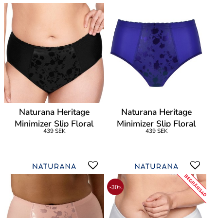
Naturana Heritage
Naturana Heritage
Minimizer Slip Floral
Minimizer Slip Floral
439 SEK
439 SEK
BEGRÄNSAD
-30
%