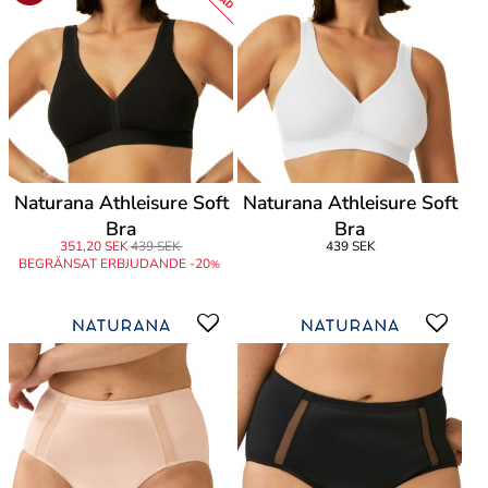
Naturana Athleisure Soft
Naturana Athleisure Soft
Bra
Bra
351,20 SEK
439 SEK
439 SEK
BEGRÄNSAT ERBJUDANDE -20
%