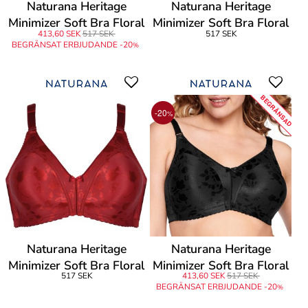
Naturana Heritage
Naturana Heritage
Minimizer Soft Bra Floral
Minimizer Soft Bra Floral
413,60 SEK
517 SEK
517 SEK
BEGRÄNSAT ERBJUDANDE -20
%
BEGRÄNSAD
-20
%
Naturana Heritage
Naturana Heritage
Minimizer Soft Bra Floral
Minimizer Soft Bra Floral
517 SEK
413,60 SEK
517 SEK
BEGRÄNSAT ERBJUDANDE -20
%