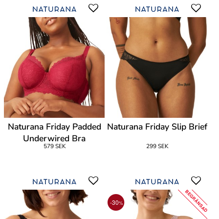
Naturana Friday Padded
Naturana Friday Slip Brief
Underwired Bra
579 SEK
299 SEK
BEGRÄNSAD
-30
%