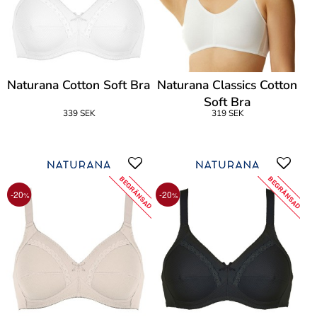
Naturana Cotton Soft Bra
Naturana Classics Cotton
Soft Bra
339 SEK
319 SEK
BEGRÄNSAD
BEGRÄNSAD
-20
-20
%
%