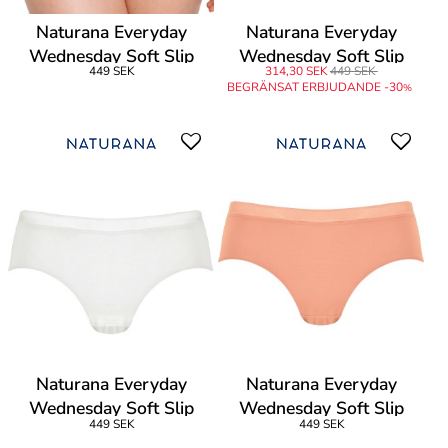
Naturana Everyday
Naturana Everyday
Wednesday Soft Slip
Wednesday Soft Slip
449 SEK
314,30 SEK
449 SEK
BEGRÄNSAT ERBJUDANDE -30
%
Naturana Everyday
Naturana Everyday
Wednesday Soft Slip
Wednesday Soft Slip
449 SEK
449 SEK