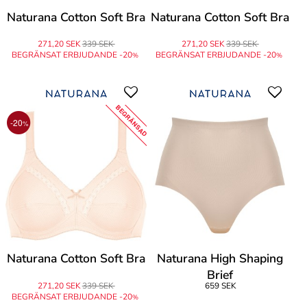
Naturana Cotton Soft Bra
Naturana Cotton Soft Bra
271,20 SEK
339 SEK
271,20 SEK
339 SEK
BEGRÄNSAT ERBJUDANDE -20
BEGRÄNSAT ERBJUDANDE -20
%
%
BEGRÄNSAD
-20
%
Naturana Cotton Soft Bra
Naturana High Shaping
Brief
271,20 SEK
339 SEK
659 SEK
BEGRÄNSAT ERBJUDANDE -20
%