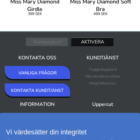
Miss Mary Diamond
Miss Mary Diamond Soft
Girdle
Bra
399 SEK
499 SEK
KONTAKTA OSS
KUNDTJÄNST
Trygghetsgaranti
VANLIGA FRÅGOR
Våra allmänna villkor
Integritetspolicy
KONTAKTA KUNDTJÄNST
INFORMATION
Uppercut
Om Uppercut
Nyheter
Nyhetsbrev
Bästsäljare
Premium Outlet
Vi värdesätter din integritet
Varumärken