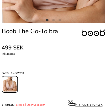
Boob The Go-To bra
499 SEK
inkl.moms
FÄRG:
LJUSROSA
STORLEK:
Sista på lager! 2 st kvar.
HITTA DIN STORLEK