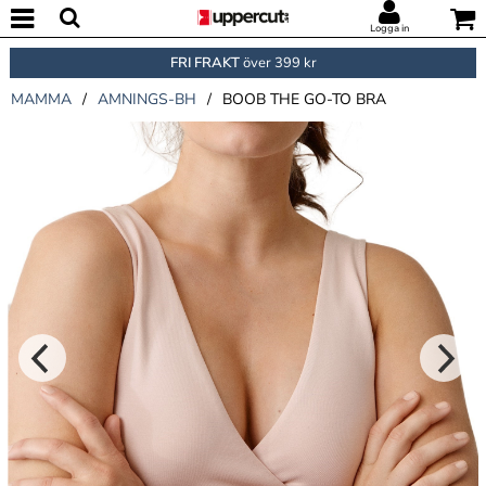
Logga in
FRI FRAKT
över 399 kr
MAMMA
/
AMNINGS-BH
/
BOOB THE GO-TO BRA