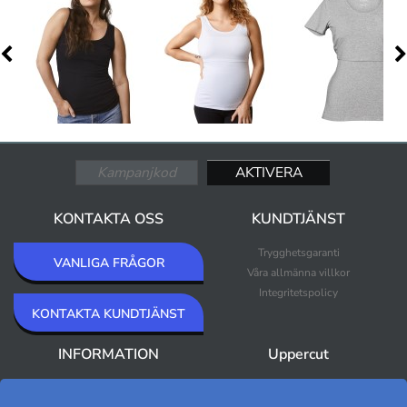
KONTAKTA OSS
KUNDTJÄNST
Trygghetsgaranti
VANLIGA FRÅGOR
Våra allmänna villkor
Integritetspolicy
KONTAKTA KUNDTJÄNST
INFORMATION
Uppercut
Om Uppercut
Nyheter