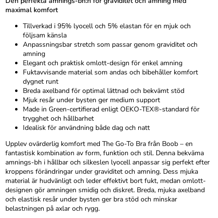
Den perfekta amnings-bh:n för graviditet och amning med
maximal komfort
Tillverkad i 95% lyocell och 5% elastan för en mjuk och
följsam känsla
Anpassningsbar stretch som passar genom graviditet och
amning
Elegant och praktisk omlott-design för enkel amning
Fuktavvisande material som andas och bibehåller komfort
dygnet runt
Breda axelband för optimal lättnad och bekvämt stöd
Mjuk resår under bysten ger medium support
Made in Green-certifierad enligt OEKO-TEX®-standard för
trygghet och hållbarhet
Idealisk för användning både dag och natt
Upplev ovärderlig komfort med The Go-To Bra från Boob – en
fantastisk kombination av form, funktion och stil. Denna bekväma
amnings-bh i hållbar och silkeslen lyocell anpassar sig perfekt efter
kroppens förändringar under graviditet och amning. Dess mjuka
material är hudvänligt och leder effektivt bort fukt, medan omlott-
designen gör amningen smidig och diskret. Breda, mjuka axelband
och elastisk resår under bysten ger bra stöd och minskar
belastningen på axlar och rygg.