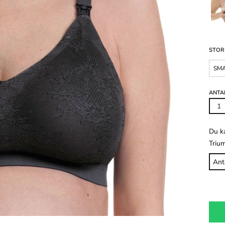
STOR
SM
ANTA
Du k
Triu