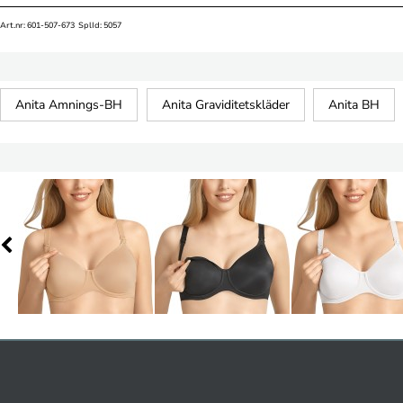
Art.nr: 601-507-673 SplId: 5057
Anita Amnings-BH
Anita Graviditetskläder
Anita BH