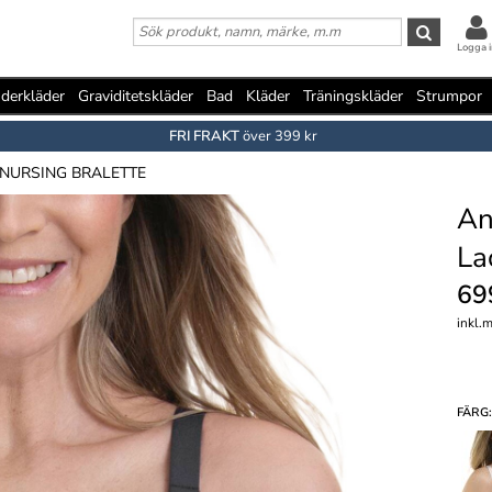
Logga i
derkläder
Graviditetskläder
Bad
Kläder
Träningskläder
Strumpor
FRI FRAKT
över 399 kr
 NURSING BRALETTE
An
La
69
inkl.
FÄRG