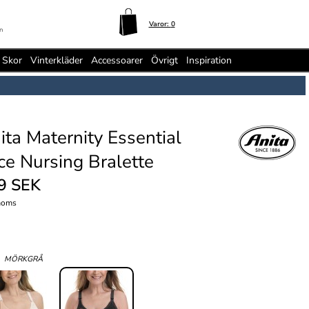
Varor:
0
n
Skor
Vinterkläder
Accessoarer
Övrigt
Inspiration
ita Maternity Essential
ce Nursing Bralette
9 SEK
moms
:
MÖRKGRÅ