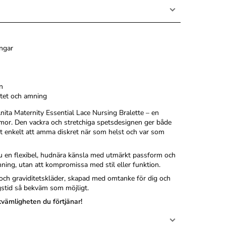
ingar
n
itet och amning
ta Maternity Essential Lace Nursing Bralette – en
mor. Den vackra och stretchiga spetsdesignen ger både
et enkelt att amma diskret när som helst och var som
u en flexibel, hudnära känsla med utmärkt passform och
ning, utan att kompromissa med stil eller funktion.
 och graviditetskläder, skapad med omtanke för dig och
gstid så bekväm som möjligt.
kvämligheten du förtjänar!