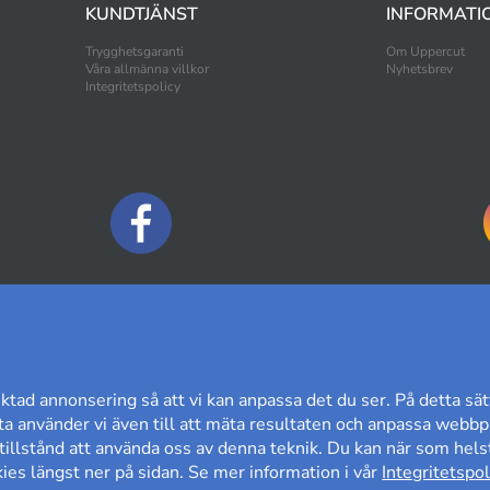
KUNDTJÄNST
INFORMATI
Trygghetsgaranti
Om Uppercut
Våra allmänna villkor
Nyhetsbrev
Integritetspolicy
BETALNINGSALTERNATIV
ktad annonsering så att vi kan anpassa det du ser. På detta sät
a använder vi även till att mäta resultaten och anpassa webbpl
t tillstånd att använda oss av denna teknik. Du kan när som helst
es längst ner på sidan. Se mer information i vår
Integritetspol