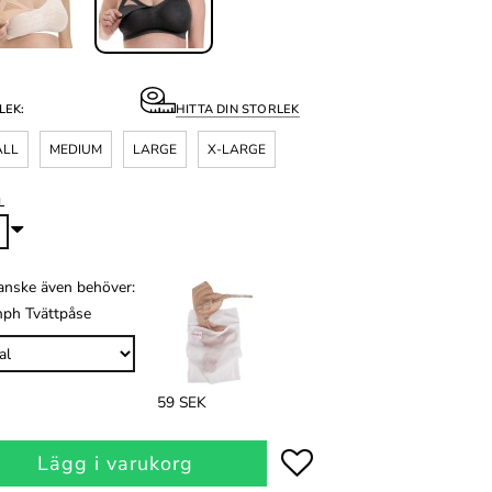
LEK:
HITTA DIN STORLEK
ALL
MEDIUM
LARGE
X-LARGE
L
anske även behöver:
mph Tvättpåse
59 SEK
Lägg i varukorg