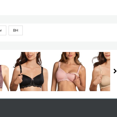
er
BH