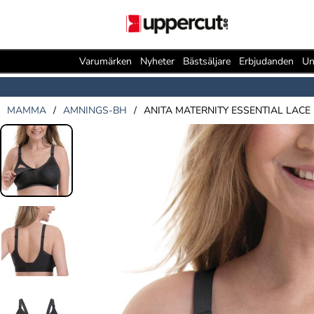
Varumärken
Nyheter
Bästsäljare
Erbjudanden
Un
MAMMA
/
AMNINGS-BH
/
ANITA MATERNITY ESSENTIAL LACE