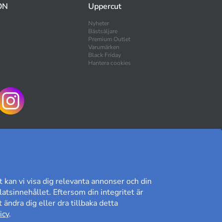
ON
Uppercut
Nyheter
Bästsäljare
Premium Outlet
Varumärken
Black Friday
Hantera cookies
HANDLA TRYGGT
t kan vi visa dig relevanta annonser och din
atsinnehållet. Eftersom din integritet är
 ändra dig eller dra tillbaka detta
Kundomdöme på Prisjakt
icy
.
9,41/10
Läs våra omdömen»