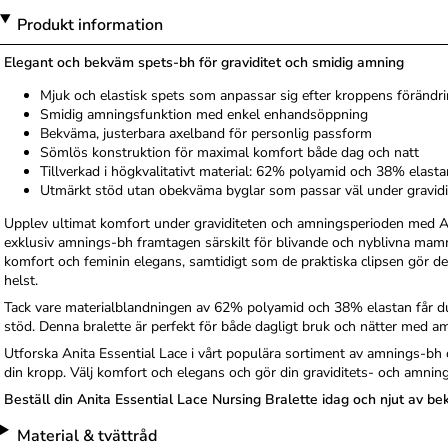
Produkt information
Elegant och bekväm spets-bh för graviditet och smidig amning
Mjuk och elastisk spets som anpassar sig efter kroppens förändr
Smidig amningsfunktion med enkel enhandsöppning
Bekväma, justerbara axelband för personlig passform
Sömlös konstruktion för maximal komfort både dag och natt
Tillverkad i högkvalitativt material: 62% polyamid och 38% elasta
Utmärkt stöd utan obekväma byglar som passar väl under gravid
Upplev ultimat komfort under graviditeten och amningsperioden med Ani
exklusiv amnings-bh framtagen särskilt för blivande och nyblivna mam
komfort och feminin elegans, samtidigt som de praktiska clipsen gör d
helst.
Tack vare materialblandningen av 62% polyamid och 38% elastan får d
stöd. Denna bralette är perfekt för både dagligt bruk och nätter med am
Utforska Anita Essential Lace i vårt populära sortiment av amnings-bh
din kropp. Välj komfort och elegans och gör din graviditets- och amnin
Beställ din Anita Essential Lace Nursing Bralette idag och njut av be
Material & tvättråd