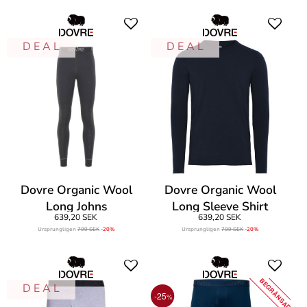
D E A L
D E A L
Dovre Organic Wool
Dovre Organic Wool
Long Johns
Long Sleeve Shirt
639,20 SEK
639,20 SEK
Ursprungligen
799 SEK
-20%
Ursprungligen
799 SEK
-20%
BEGRÄNSAD
D E A L
-25
%