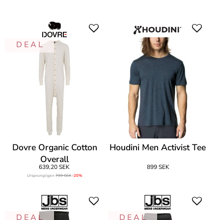
D E A L
Dovre Organic Cotton
Houdini Men Activist Tee
Overall
639,20 SEK
899 SEK
Ursprungligen
799 SEK
-20%
D E A L
D E A L