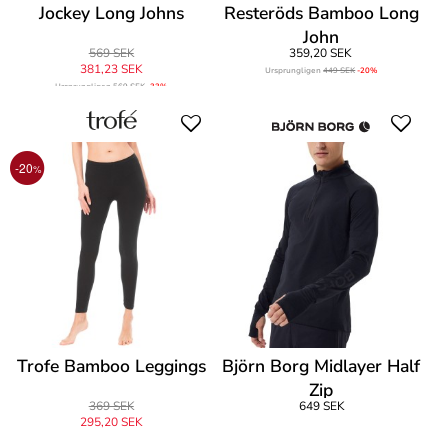
Jockey Long Johns
Resteröds Bamboo Long
John
569 SEK
359,20 SEK
381,23 SEK
Ursprungligen
449 SEK
-20%
Ursprungligen
569 SEK
-33%
-20
%
Trofe Bamboo Leggings
Björn Borg Midlayer Half
Zip
369 SEK
649 SEK
295,20 SEK