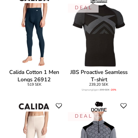
D E A L
Calida Cotton 1 Men
JBS Proactive Seamless
Longs 26912
T-shirt
519 SEK
239,20 SEK
Ursprungligen
299 SEK
-20%
D E A L