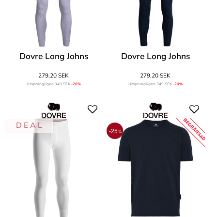
Dovre Long Johns
Dovre Long Johns
279,20 SEK
279,20 SEK
Ursprungligen
349 SEK
-20%
Ursprungligen
349 SEK
-20%
BEGRÄNSAD
D E A L
-25
%