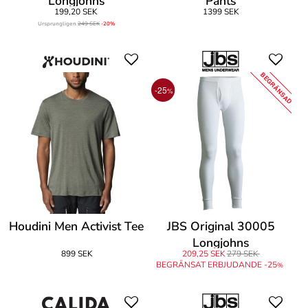
Longjohns
Pants
199,20 SEK
1399 SEK
Ursprungligen
249 SEK
-20%
BEGRÄNSAD
-25
%
Houdini Men Activist Tee
JBS Original 30005
Longjohns
899 SEK
209,25 SEK
279 SEK
BEGRÄNSAT ERBJUDANDE -25
%