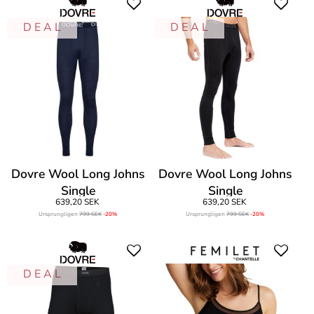
D E A L
D E A L
Dovre Wool Long Johns
Dovre Wool Long Johns
Single
Single
639,20 SEK
639,20 SEK
Ursprungligen
799 SEK
-20%
Ursprungligen
799 SEK
-20%
D E A L