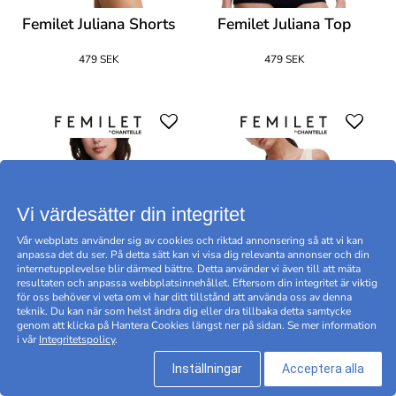
Femilet Juliana Shorts
Femilet Juliana Top
479 SEK
479 SEK
Vi värdesätter din integritet
Vår webplats använder sig av cookies och riktad annonsering så att vi kan
anpassa det du ser. På detta sätt kan vi visa dig relevanta annonser och din
internetupplevelse blir därmed bättre. Detta använder vi även till att mäta
resultaten och anpassa webbplatsinnehållet. Eftersom din integritet är viktig
för oss behöver vi veta om vi har ditt tillstånd att använda oss av denna
teknik. Du kan när som helst ändra dig eller dra tillbaka detta samtycke
genom att klicka på Hantera Cookies längst ner på sidan. Se mer information
Femilet Juliana Top
Femilet Juliana Top
i vår
Integritetspolicy
.
Inställningar
Acceptera alla
479 SEK
479 SEK