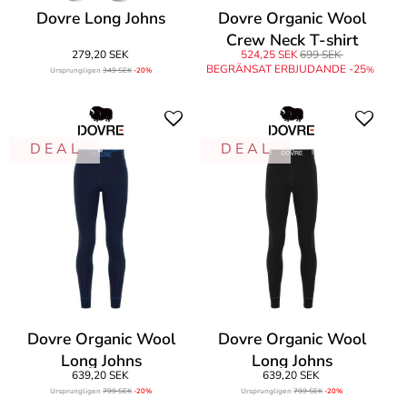
Dovre Long Johns
Dovre Organic Wool
Crew Neck T-shirt
279,20 SEK
524,25 SEK
699 SEK
BEGRÄNSAT ERBJUDANDE -25
%
Ursprungligen
349 SEK
-20%
D E A L
D E A L
Dovre Organic Wool
Dovre Organic Wool
Long Johns
Long Johns
639,20 SEK
639,20 SEK
Ursprungligen
799 SEK
-20%
Ursprungligen
799 SEK
-20%