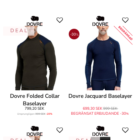
BEGRÄNSAD
D E A L
-30
%
Dovre Folded Collar
Dovre Jacquard Baselayer
Baselayer
799,20 SEK
699,30 SEK
999 SEK
BEGRÄNSAT ERBJUDANDE -30
%
Ursprungligen
999 SEK
-20%