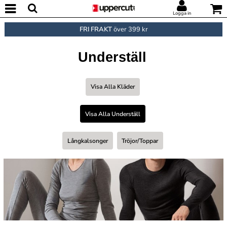
Logga in
FRI FRAKT
över 399 kr
Underställ
Visa Alla Kläder
Visa Alla Underställ
Långkalsonger
Tröjor/toppar