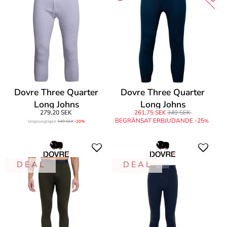
Dovre Three Quarter
Dovre Three Quarter
Long Johns
Long Johns
279,20 SEK
261,75 SEK
349 SEK
BEGRÄNSAT ERBJUDANDE -25
%
Ursprungligen
349 SEK
-20%
D E A L
D E A L