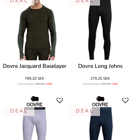
D E A L
D E A L
Dovre Jacquard Baselayer
Dovre Long Johns
799,20 SEK
279,20 SEK
Ursprungligen
999 SEK
-20%
Ursprungligen
349 SEK
-20%
D E A L
D E A L