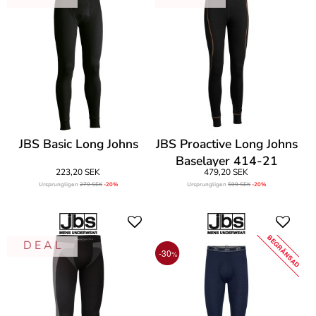
JBS Basic Long Johns
JBS Proactive Long Johns
Baselayer 414-21
223,20 SEK
479,20 SEK
Ursprungligen
279 SEK
-20%
Ursprungligen
599 SEK
-20%
BEGRÄNSAD
D E A L
-30
%