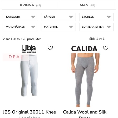
KVINNA
MAN
(45)
(81)
KATEGORI
FÄRGER
STORLEK
VARUMÄRKEN
MATERIAL
SORTERA EFTER
Sida 1 av 1
Visar 128 av 128 produkter
D E A L
JBS Original 30011 Knee
Calida Wool and Silk