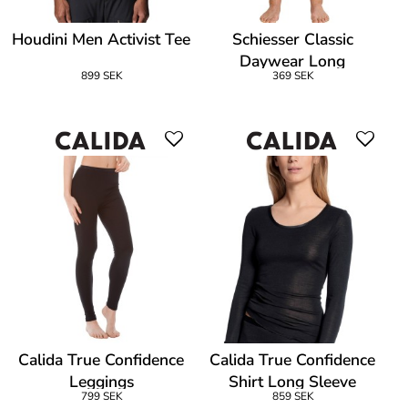
Houdini Men Activist Tee
Schiesser Classic
Daywear Long
899 SEK
369 SEK
Underpants With Fly
Calida True Confidence
Calida True Confidence
Leggings
Shirt Long Sleeve
799 SEK
859 SEK