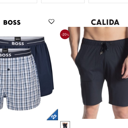
-20
%