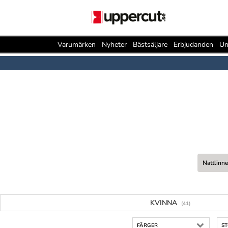
Varumärken
Nyheter
Bästsäljare
Erbjudanden
Un
Nattlinn
KVINNA
(41)
FÄRGER
S