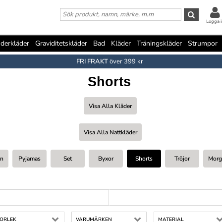
Logga i
derkläder
Graviditetskläder
Bad
Kläder
Träningskläder
Strumpor
FRI FRAKT
över 399 kr
Shorts
Visa Alla Kläder
Visa Alla Nattkläder
en
Pyjamas
Set
Byxor
Shorts
Tröjor
Morg
TORLEK
VARUMÄRKEN
MATERIAL