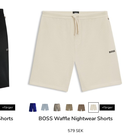
+färger
+färger
horts
BOSS Waffle Nightwear Shorts
579 SEK