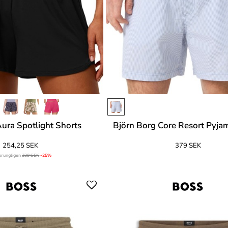
ura Spotlight Shorts
Björn Borg Core Resort Pyja
254,25 SEK
379 SEK
prungligen
339 SEK
-25%