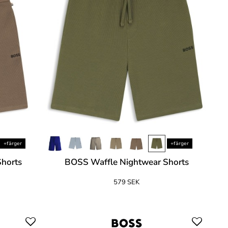
+färger
+färger
horts
BOSS Waffle Nightwear Shorts
579 SEK