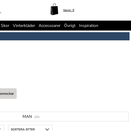
Varor:
0
n
Skor
Vinterkläder
Accessoarer
Övrigt
Inspiration
onrockar
MAN
(30)
SORTERA EFTER