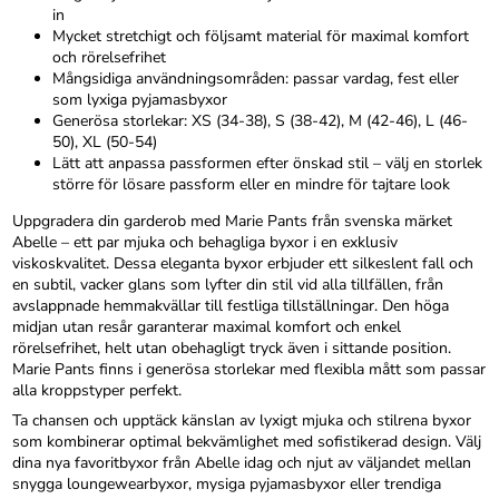
in
Mycket stretchigt och följsamt material för maximal komfort
och rörelsefrihet
Mångsidiga användningsområden: passar vardag, fest eller
som lyxiga pyjamasbyxor
Generösa storlekar: XS (34-38), S (38-42), M (42-46), L (46-
50), XL (50-54)
Lätt att anpassa passformen efter önskad stil – välj en storlek
större för lösare passform eller en mindre för tajtare look
Uppgradera din garderob med Marie Pants från svenska märket
Abelle – ett par mjuka och behagliga byxor i en exklusiv
viskoskvalitet. Dessa eleganta byxor erbjuder ett silkeslent fall och
en subtil, vacker glans som lyfter din stil vid alla tillfällen, från
avslappnade hemmakvällar till festliga tillställningar. Den höga
midjan utan resår garanterar maximal komfort och enkel
rörelsefrihet, helt utan obehagligt tryck även i sittande position.
Marie Pants finns i generösa storlekar med flexibla mått som passar
alla kroppstyper perfekt.
Ta chansen och upptäck känslan av lyxigt mjuka och stilrena byxor
som kombinerar optimal bekvämlighet med sofistikerad design. Välj
dina nya favoritbyxor från Abelle idag och njut av väljandet mellan
snygga loungewearbyxor, mysiga pyjamasbyxor eller trendiga