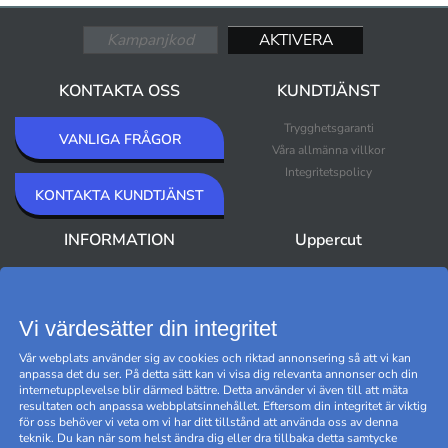
KONTAKTA OSS
KUNDTJÄNST
Trygghetsgaranti
VANLIGA FRÅGOR
Våra allmänna villkor
Integritetspolicy
KONTAKTA KUNDTJÄNST
INFORMATION
Uppercut
Om Uppercut
Nyheter
Nyhetsbrev
Bästsäljare
Premium Outlet
Vi värdesätter din integritet
Varumärken
Vår webplats använder sig av cookies och riktad annonsering så att vi kan
Black Friday
anpassa det du ser. På detta sätt kan vi visa dig relevanta annonser och din
Hantera cookies
internetupplevelse blir därmed bättre. Detta använder vi även till att mäta
resultaten och anpassa webbplatsinnehållet. Eftersom din integritet är viktig
för oss behöver vi veta om vi har ditt tillstånd att använda oss av denna
teknik. Du kan när som helst ändra dig eller dra tillbaka detta samtycke